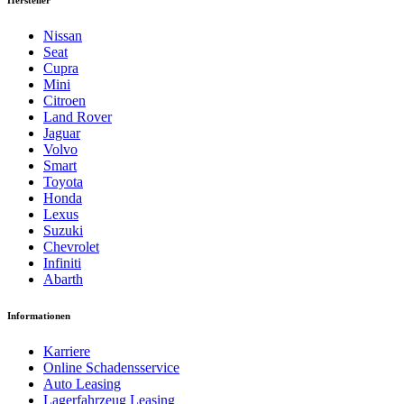
Hersteller
Nissan
Seat
Cupra
Mini
Citroen
Land Rover
Jaguar
Volvo
Smart
Toyota
Honda
Lexus
Suzuki
Chevrolet
Infiniti
Abarth
Informationen
Karriere
Online Schadensservice
Auto Leasing
Lagerfahrzeug Leasing