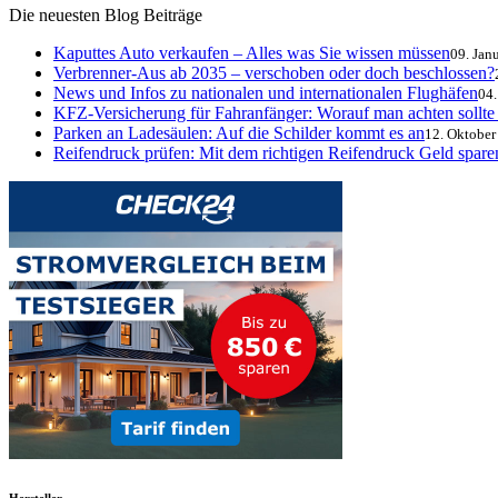
Die neuesten Blog Beiträge
Kaputtes Auto verkaufen – Alles was Sie wissen müssen
09. Jan
Verbrenner-Aus ab 2035 – verschoben oder doch beschlossen?
News und Infos zu nationalen und internationalen Flughäfen
04
KFZ-Versicherung für Fahranfänger: Worauf man achten sollte
Parken an Ladesäulen: Auf die Schilder kommt es an
12. Oktober
Reifendruck prüfen: Mit dem richtigen Reifendruck Geld sparen