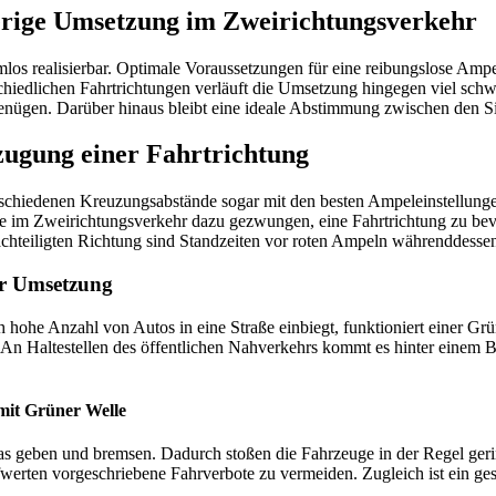
ierige Umsetzung im Zweirichtungsverkehr
emlos realisierbar. Optimale Voraussetzungen für eine reibungslose Am
chiedlichen Fahrtrichtungen verläuft die Umsetzung hingegen viel schwi
genügen. Darüber hinaus bleibt eine ideale Abstimmung zwischen den 
ugung einer Fahrtrichtung
rschiedenen Kreuzungsabstände sogar mit den besten Ampeleinstellunge
e im Zweirichtungsverkehr dazu gezwungen, eine Fahrtrichtung zu bevor
achteiligten Richtung sind Standzeiten vor roten Ampeln währenddessen
der Umsetzung
hohe Anzahl von Autos in eine Straße einbiegt, funktioniert einer Grü
An Haltestellen des öffentlichen Nahverkehrs kommt es hinter einem B
 mit Grüner Welle
Gas geben und bremsen. Dadurch stoßen die Fahrzeuge in der Regel ger
fwerten vorgeschriebene Fahrverbote zu vermeiden. Zugleich ist ein ges