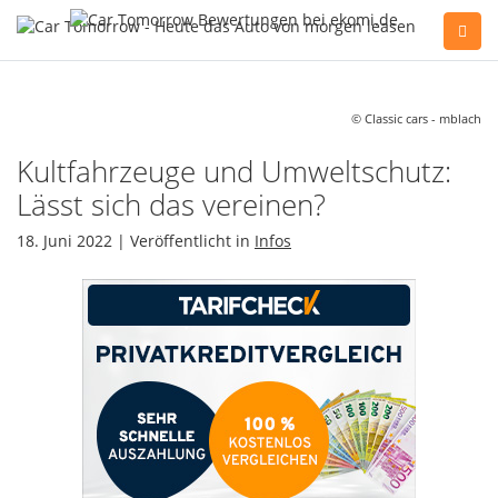
Sie haben Fragen, oder benötigen Hilfe?
Gerne beraten wir Sie persönlich am Telefon:
© Classic cars - mblach
+49(0)89 74 83 59-10
Kultfahrzeuge und Umweltschutz:
Lässt sich das vereinen?
Fahrzeug Konfigurator
18. Juni 2022 | Veröffentlicht in
Infos
Alle Hersteller
Kontakt