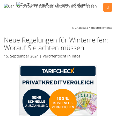
Sie haben Fragen, oder benötigen Hilfe?
Gerne beraten wir Sie persönlich am Telefon:
© Chalabala / EnvatoElements
+49(0)89 74 83 59-10
Neue Regelungen für Winterreifen:
Worauf Sie achten müssen
Fahrzeug Konfigurator
15. September 2024 | Veröffentlicht in
Infos
Alle Hersteller
Kontakt