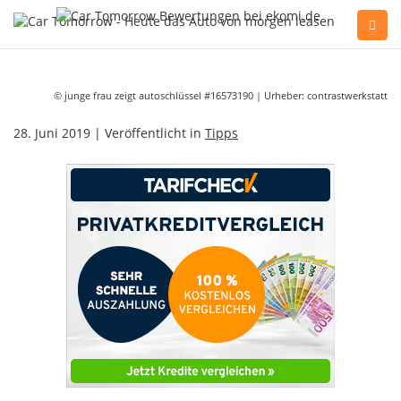
Sie haben Fragen, oder benötigen Hilfe?
Gerne beraten wir Sie persönlich am Telefon:
© junge frau zeigt autoschlüssel #16573190 | Urheber: contrastwerkstatt
+49(0)89 74 83 59-10
28. Juni 2019 | Veröffentlicht in
Tipps
Fahrzeug Konfigurator
Alle Hersteller
Kontakt