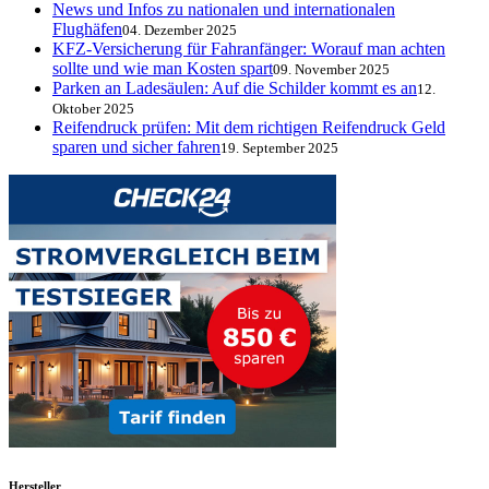
News und Infos zu nationalen und internationalen
Flughäfen
04. Dezember 2025
KFZ-Versicherung für Fahranfänger: Worauf man achten
sollte und wie man Kosten spart
09. November 2025
Parken an Ladesäulen: Auf die Schilder kommt es an
12.
Oktober 2025
Reifendruck prüfen: Mit dem richtigen Reifendruck Geld
sparen und sicher fahren
19. September 2025
Hersteller