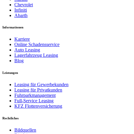
Chevrolet
Infiniti
Abarth
Informationen
Karriere
Online Schadensservice
Auto Leasing
Lagerfahrzeug Leasing
Blog
Leistungen
Leasing für Gewerbekunden
Leasing für Privatkunden
Fuhrparkmanagement
Full-Service Leasing
KFZ Flottenversicherung
Rechtliches
Bildquellen