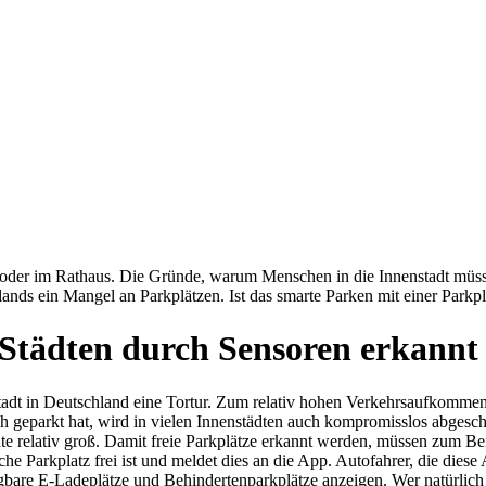
der im Rathaus. Die Gründe, warum Menschen in die Innenstadt müssen, 
lands ein Mangel an Parkplätzen. Ist das smarte Parken mit einer Parkp
 Städten durch Sensoren erkannt
 Stadt in Deutschland eine Tortur. Zum relativ hohen Verkehrsaufkomme
sch geparkt hat, wird in vielen Innenstädten auch kompromisslos abgeschl
dte relativ groß. Damit freie Parkplätze erkannt werden, müssen zum 
he Parkplatz frei ist und meldet dies an die App. Autofahrer, die diese 
fügbare E-Ladeplätze und Behindertenparkplätze anzeigen. Wer natürl