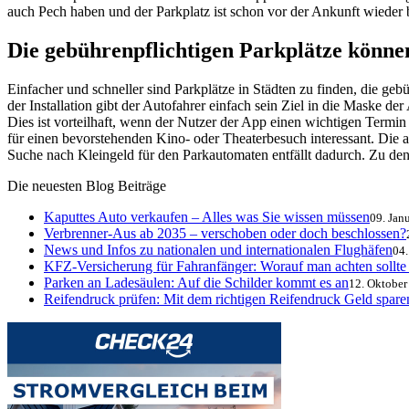
auch Pech haben und der Parkplatz ist schon vor der Ankunft wieder 
Die gebührenpflichtigen Parkplätze könne
Einfacher und schneller sind Parkplätze in Städten zu finden, die ge
der Installation gibt der Autofahrer einfach sein Ziel in die Maske de
Dies ist vorteilhaft, wenn der Nutzer der App einen wichtigen Termin h
für einen bevorstehenden Kino- oder Theaterbesuch interessant. Die 
Suche nach Kleingeld für den Parkautomaten entfällt dadurch. Zu den
Die neuesten Blog Beiträge
Kaputtes Auto verkaufen – Alles was Sie wissen müssen
09. Jan
Verbrenner-Aus ab 2035 – verschoben oder doch beschlossen?
News und Infos zu nationalen und internationalen Flughäfen
04
KFZ-Versicherung für Fahranfänger: Worauf man achten sollte
Parken an Ladesäulen: Auf die Schilder kommt es an
12. Oktober
Reifendruck prüfen: Mit dem richtigen Reifendruck Geld sparen