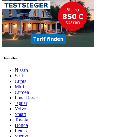
Hersteller
Nissan
Seat
Cupra
Mini
Citroen
Land Rover
Jaguar
Volvo
Smart
Toyota
Honda
Lexus
Suzuki