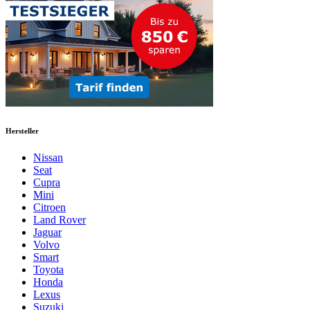
Hersteller
Nissan
Seat
Cupra
Mini
Citroen
Land Rover
Jaguar
Volvo
Smart
Toyota
Honda
Lexus
Suzuki