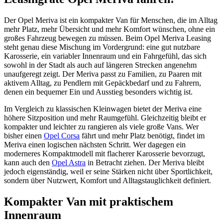
Der Opel Meriva ist ein kompakter Van für Menschen, die im Alltag
mehr Platz, mehr Übersicht und mehr Komfort wünschen, ohne ein
großes Fahrzeug bewegen zu müssen. Beim Opel Meriva Leasing
steht genau diese Mischung im Vordergrund: eine gut nutzbare
Karosserie, ein variabler Innenraum und ein Fahrgefühl, das sich
sowohl in der Stadt als auch auf längeren Strecken angenehm
unaufgeregt zeigt. Der Meriva passt zu Familien, zu Paaren mit
aktivem Alltag, zu Pendlern mit Gepäckbedarf und zu Fahrern,
denen ein bequemer Ein und Ausstieg besonders wichtig ist.
Im Vergleich zu klassischen Kleinwagen bietet der Meriva eine
höhere Sitzposition und mehr Raumgefühl. Gleichzeitig bleibt er
kompakter und leichter zu rangieren als viele große Vans. Wer
bisher einen
Opel Corsa
fährt und mehr Platz benötigt, findet im
Meriva einen logischen nächsten Schritt. Wer dagegen ein
moderneres Kompaktmodell mit flacherer Karosserie bevorzugt,
kann auch den
Opel Astra
in Betracht ziehen. Der Meriva bleibt
jedoch eigenständig, weil er seine Stärken nicht über Sportlichkeit,
sondern über Nutzwert, Komfort und Alltagstauglichkeit definiert.
Kompakter Van mit praktischem
Innenraum