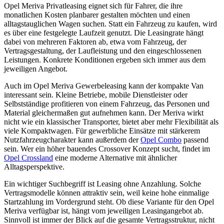
Opel Meriva Privatleasing eignet sich für Fahrer, die ihre
monatlichen Kosten planbarer gestalten möchten und einen
alltagstauglichen Wagen suchen. Statt ein Fahrzeug zu kaufen, wird
es über eine festgelegte Laufzeit genutzt. Die Leasingrate hängt
dabei von mehreren Faktoren ab, etwa vom Fahrzeug, der
Vertragsgestaltung, der Laufleistung und den eingeschlossenen
Leistungen. Konkrete Konditionen ergeben sich immer aus dem
jeweiligen Angebot.
Auch im Opel Meriva Gewerbeleasing kann der kompakte Van
interessant sein. Kleine Betriebe, mobile Dienstleister oder
Selbstständige profitieren von einem Fahrzeug, das Personen und
Material gleichermaßen gut aufnehmen kann. Der Meriva wirkt
nicht wie ein klassischer Transporter, bietet aber mehr Flexibilität als
viele Kompaktwagen. Für gewerbliche Einsätze mit stärkerem
Nutzfahrzeugcharakter kann außerdem der
Opel Combo
passend
sein. Wer ein höher bauendes Crossover Konzept sucht, findet im
Opel Crossland
eine moderne Alternative mit ähnlicher
Alltagsperspektive.
Ein wichtiger Suchbegriff ist Leasing ohne Anzahlung. Solche
Vertragsmodelle können attraktiv sein, weil keine hohe einmalige
Startzahlung im Vordergrund steht. Ob diese Variante für den Opel
Meriva verfügbar ist, hängt vom jeweiligen Leasingangebot ab.
Sinnvoll ist immer der Blick auf die gesamte Vertragsstruktur, nicht