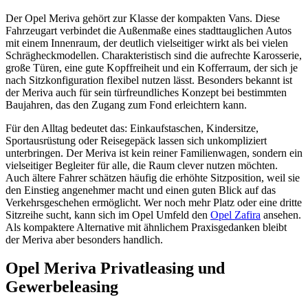
Der Opel Meriva gehört zur Klasse der kompakten Vans. Diese
Fahrzeugart verbindet die Außenmaße eines stadttauglichen Autos
mit einem Innenraum, der deutlich vielseitiger wirkt als bei vielen
Schrägheckmodellen. Charakteristisch sind die aufrechte Karosserie,
große Türen, eine gute Kopffreiheit und ein Kofferraum, der sich je
nach Sitzkonfiguration flexibel nutzen lässt. Besonders bekannt ist
der Meriva auch für sein türfreundliches Konzept bei bestimmten
Baujahren, das den Zugang zum Fond erleichtern kann.
Für den Alltag bedeutet das: Einkaufstaschen, Kindersitze,
Sportausrüstung oder Reisegepäck lassen sich unkompliziert
unterbringen. Der Meriva ist kein reiner Familienwagen, sondern ein
vielseitiger Begleiter für alle, die Raum clever nutzen möchten.
Auch ältere Fahrer schätzen häufig die erhöhte Sitzposition, weil sie
den Einstieg angenehmer macht und einen guten Blick auf das
Verkehrsgeschehen ermöglicht. Wer noch mehr Platz oder eine dritte
Sitzreihe sucht, kann sich im Opel Umfeld den
Opel Zafira
ansehen.
Als kompaktere Alternative mit ähnlichem Praxisgedanken bleibt
der Meriva aber besonders handlich.
Opel Meriva Privatleasing und
Gewerbeleasing