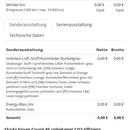
Minder-km
0,00 €
0,00 €
(Freigrenze 2.500 km / max. 10.000 km)
Cent
Cent
Sonderausstattung
Serienausstattung
Technische Daten
Sonderausstattung
Netto
Brutto
Interieur Loft, Stoff/Kunstleder Dunkelgrau
0,00 €
0,00 €
Sitzbezüge: Stoff / synthetisches Leder Polsterfarben: grau
nicht in Verbindung mit: [GN] Interieur Lodge,
Kunstleder/Stoff Technofil grau mit Ziernaht in Orange
und [JK] Interieur Lounge, Kunstleder/Microfaser grau mit
Ziernaht in Mint und [NA] Interieur Suite, Leder schwarz
perforiert und [EW] Interieur ecoSuite, Leder
(olivengegerbt) cocnac perforiert und [EP] Interieur L&K,
Leder beige perforiert
Energy-Blau Uni
0,00 €
0,00 €
Außenfarben: blau
Gesamt
0,00 €
0,00 €
Skoda Enyaq Coupé 85 unbekannt CO2-Effizienz