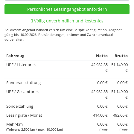
Völlig unverbindlich und kostenlos
Bei diesem Angebot handelt es sich um eine Beispielkonfiguration. Angebot
gültig bis: 10.09.2026. Preisänderungen, Irrtümer und Zwischenverkauf
vorbehalten.
Fahrzeug
Netto
Brutto
UPE / Listenpreis
42.982,35
51.149,00
€
€
Sonderausstattung
0,00 €
0,00 €
UPE / Gesamtpreis
42.982,35
51.149,00
€
€
Sonderzahlung
0,00 €
0,00 €
Leasingrate / Monat
414,00 €
492,66 €
Mehr-km
0,00 €
0,00 €
(Toleranz 2.500 km / max. 10.000 km)
Cent
Cent