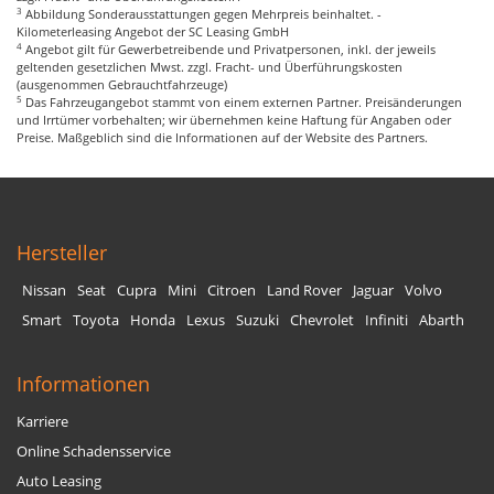
3
Abbildung Sonderausstattungen gegen Mehrpreis beinhaltet. -
Kilometerleasing Angebot der SC Leasing GmbH
4
Angebot gilt für Gewerbetreibende und Privatpersonen, inkl. der jeweils
geltenden gesetzlichen Mwst. zzgl. Fracht- und Überführungskosten
(ausgenommen Gebrauchtfahrzeuge)
5
Das Fahrzeugangebot stammt von einem externen Partner. Preisänderungen
und Irrtümer vorbehalten; wir übernehmen keine Haftung für Angaben oder
Preise. Maßgeblich sind die Informationen auf der Website des Partners.
Hersteller
Nissan
Seat
Cupra
Mini
Citroen
Land Rover
Jaguar
Volvo
Smart
Toyota
Honda
Lexus
Suzuki
Chevrolet
Infiniti
Abarth
Informationen
Karriere
Online Schadensservice
Auto Leasing