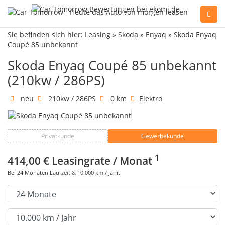
Sie befinden sich hier:
Leasing
»
Skoda
»
Enyaq
» Skoda Enyaq
Sie haben Fragen, oder benötigen Hilfe?
Coupé 85 unbekannt
Gerne beraten wir Sie persönlich am Telefon:
+49(0)89 74 83 59-10
Skoda Enyaq Coupé 85 unbekannt
(210kw / 286PS)
neu
210kw / 286PS
0 km
Elektro
Fahrzeug Konfigurator
Privatkunde
Gewerbekunde
Alle Hersteller
1
414,00 €
Leasingrate / Monat
Kontakt
Bei
24
Monaten Laufzeit &
10.000
km / Jahr.