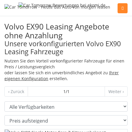
Sie haben Fragen, oder benötigen Hilfe?
Volvo EX90 Leasing Angebote
Gerne beraten wir Sie persönlich am Telefon:
ohne Anzahlung
+49(0)89 74 83 59-10
Unsere vorkonfigurierten Volvo EX90
Leasing Fahrzeuge
Fahrzeug Konfigurator
Nutzen Sie den Vorteil vorkonfigurierter Fahrzeuge für einen
Preis / Leistungsvergleich
oder lassen Sie sich ein unverbindliches Angebot zu
Ihrer
eigenen Konfiguration
erstellen.
Alle Hersteller
‹ Zurück
1/1
Weiter ›
Kontakt
Verfügbarkeit
Sortierung