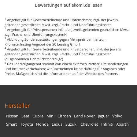
Bewertungen auf ekomi.de lesen
1
Angebot gilt für Gewerbetreibende und Unternehmer, zzgl. der jeweils
geltenden gesetzlichen Mwst. zzgl. Fracht- und Überführungskosten
2
Angebot gilt für Privatpersonen inkl. der jeweils geltenden gesetzlichen Mwst.
zzgl. Fracht- und ÜberführungskostenH
3
Abbildung Sonderausstattungen gegen Mehrpreis beinhaltet. -
Kilometerleasing Angebot der SC Leasing GmbH
4
Angebot gilt für Gewerbetreibende und Privatpersonen, inkl. der jeweils
geltenden gesetzlichen Mwst. zzgl. Fracht- und Überführungskosten
(ausgenommen Gebrauchtfahrzeuge)
5
Das Fahrzeugangebot stammt von einem externen Partner. Preisänderungen
und Irrtümer vorbehalten; wir übernehmen keine Haftung für Angaben oder
Preise. Maßgeblich sind die Informationen auf der Website des Partners.
Hersteller
Nissan
Seat
Cupra
Mini
Citroen
Land Rover
Jaguar
Volvo
Smart
Toyota
Honda
Lexus
Suzuki
Chevrolet
Infiniti
Abarth