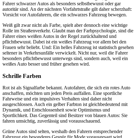
Fahrer schwarzer Autos als besonders selbstbewusst oder gar
autoritär sind. An der nächsten Vorfahrtstraße gilt daher scherzhaft:
Vorsicht vor Autofahrern, die ein schwarzes Fahrzeug bewegen.
Weiß gilt zwar nicht als Farbe, spielt aber dennoch eine wichtige
Rolle im Straßenverkehr. Glaubt man der Farbpsychologie, sind die
Fahrer eines weißen Autos in der Regel zurückhaltend und
pflichtbewusst. Dabei ist ein weißes Fahrzeug vor allem bei den
Frauen sehr beliebt. Und: Ein helles Fahrzeug ist statistisch gesehen
seltener in Verkehrsunfälle verwickelt. Nicht nur, weil die Fahrer
besonders pflichtbewusst unterwegs sind, sondern auch, weil ein
weißes Auto besser und früher gesehen wird.
Schrille Farben
Rot ist als Signalfarbe bekannt. Autofahrer, die sich ein rotes Auto
anschaffen, möchten um jeden Preis auffallen. Eine sportliche
Fahrweise und ein impulsives Verhalten sind daher nicht
ausgeschlossen. Auch ein gelber Farbton ist gleichbedeutend mit
Dynamik, und Entschlossenheit sowie Optimismus und
Sportlichkeit. Das Gegenteil sind Besitzer von blauen Autos: Sie
fahren umsichtig, zuverlässig und vorausschauend.
Grüne Autos sind selten, weshalb den Fahrern entsprechender
Fahrzeug ein besonderes Gespür für Mode vorausgesagt wird.