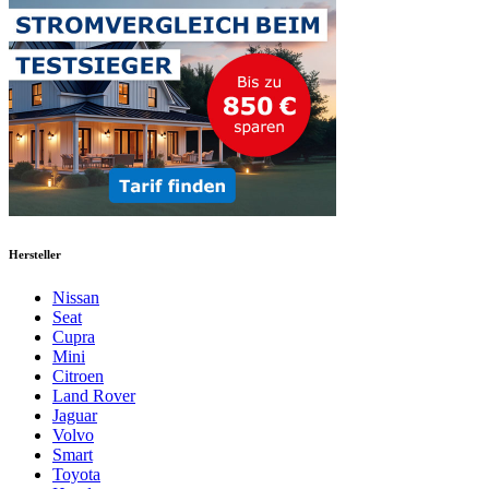
Hersteller
Nissan
Seat
Cupra
Mini
Citroen
Land Rover
Jaguar
Volvo
Smart
Toyota