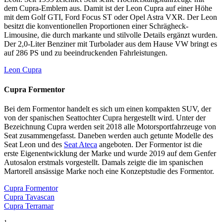
dem Cupra-Emblem aus. Damit ist der Leon Cupra auf einer Höhe
mit dem Golf
GTI
, Ford Focus ST oder Opel Astra
VXR
. Der Leon
besitzt die konventionellen Proportionen einer Schrägheck-
Limousine, die durch markante und stilvolle Details ergänzt wurden.
Der 2,0-Liter Benziner mit Turbolader aus dem Hause VW bringt es
auf 286 PS und zu beeindruckenden Fahrleistungen.
Leon Cupra
Cupra Formentor
Bei dem Formentor handelt es sich um einen kompakten
SUV
, der
von der spanischen Seattochter Cupra hergestellt wird. Unter der
Bezeichnung Cupra werden seit 2018 alle Motorsportfahrzeuge von
Seat zusammengefasst. Daneben werden auch getunte Modelle des
Seat Leon und des
Seat Ateca
angeboten. Der Formentor ist die
erste Eigenentwicklung der Marke und wurde 2019 auf dem Genfer
Autosalon erstmals vorgestellt. Damals zeigte die im spanischen
Martorell ansässige Marke noch eine Konzeptstudie des Formentor.
Cupra Formentor
Cupra Tavascan
Cupra Terramar