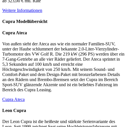
ab 323,00 € mtl. Rate
Weitere Informationen
Cupra Modellübersicht
Cupra Ateca
Von außen sieht der Ateca aus wie ein normaler Familien-
SUV
,
unter der Haube schlummert der bekannte 2.0-Liter-Vierzylinder-
Turbomotor des VW Golf R. Die 219 kW (296 PS) werden über ein
7-Gang-Getriebe an alle vier Räder geliefert. Der Ateca sprintet in
5,3 Sekunden auf 100 km/h und erreicht eine
Höchstgeschwindigkeit von 250 km/h. Mit seinem Sound- und
Comfort-Paket und dem Design-Paket mit bronzefarbenen Details
an den Rädern und Brembo-Bremsen setzt der Cupra im Bereich
Sport-
SUV
glänzende Akzente und ist ein beliebtes Fahrzeug im
Bereich des Cupra Leasing.
Cupra Ateca
Leon Cupra
Der Leon Cupra ist die heißeste und stärkste Serienvariante des
Leon. Seit 1999 zeichnet Seat seine Hochleistungsfahrzeuge mit