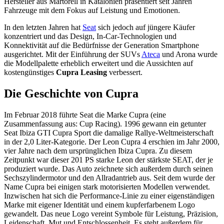
Hersteller aus Martorell in Katalonien präsentiert seit Jahren
Fahrzeuge mit dem Fokus auf Leistung und Emotionen.
In den letzten Jahren hat
Seat
sich jedoch auf jüngere Käufer
konzentriert und das Design, In-Car-Technologien und
Konnektivität auf die Bedürfnisse der Generation Smartphone
ausgerichtet. Mit der Einführung der
SUV
s
Ateca
und Arona wurde
die Modellpalette erheblich erweitert und die Aussichten auf
kostengünstiges
Cupra Leasing
verbessert.
Die Geschichte von Cupra
Im Februar 2018 führte Seat die Marke Cupra (eine
Zusammenfassung aus: Cup Racing). 1996 gewann ein getunter
Seat Ibiza
GTI
Cupra Sport die damalige Rallye-Weltmeisterschaft
in der 2,0 Liter-Kategorie. Der Leon Cupra 4 erschien im Jahr 2000,
vier Jahre nach dem ursprünglichen Ibiza Cupra. Zu diesem
Zeitpunkt war dieser 201 PS starke Leon der stärkste
SEAT
, der je
produziert wurde. Das Auto zeichnete sich außerdem durch seinen
Sechszylindermotor und den Allradantrieb aus. Seit dem wurde der
Name Cupra bei einigen stark motorisierten Modellen verwendet.
Inzwischen hat sich die Performance-Linie zu einer eigenständigen
Marke mit eigener Identität und einem kupferfarbenem Logo
gewandelt. Das neue Logo vereint Symbole für Leistung, Präzision,
Leidenschaft, Mut und Entschlossenheit. Es steht außerdem für