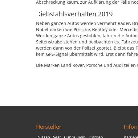
Abschreckung kaum, zur Aufklärung der Fälle noch
Diebstahlsverhalten 2019
Neben ganzen Autos werden vermehrt Räder, Brem
Nobelmarken wie Porsche, Bentley oder Mercedes 
Werden ganze Autos gestohlen, fahren die Autodi
Seitenstraße stehen und beobachten es. Fahrzeu
werden dann von der Polizei geortet. Bleibt das
kein
GPS
-Signal übermittelt wird. Erst dann fahr
Die Marken Land Rover, Porsche und Audi teilen s
Hersteller
Info
Nissan
Seat
Cupra
Mini
Citroen
Karrier