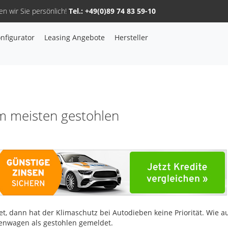
n wir Sie persönlich!
Tel.: +49(0)89 74 83 59-10
nfigurator
Leasing Angebote
Hersteller
Sie haben Fragen, oder benötigen Hilfe?
Gerne beraten wir Sie persönlich am Telefon:
+49(0)89 74 83 59-10
m meisten gestohlen
Fahrzeug Konfigurator
Alle Hersteller
Kontakt
, dann hat der Klimaschutz bei Autodieben keine Priorität. Wie a
enwagen als gestohlen gemeldet.