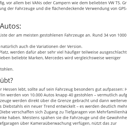
ig, vor allem bei
VAN
s oder Campern wie dem beliebten VW T5. G
cherung der Fahrzeuge und die flächendeckende Verwendung von
GPS
Autos:
Liste der am meisten gestohlenen Fahrzeuge an. Rund 34 von 1000
 natürlich auch die Variationen der Version.
latz, werden dafür aber sehr viel häufiger teilweise ausgeschlacht
dieben beliebte Marken, Mercedes wird vergleichsweise weniger
tohlen.
übt?
Hessen lebt, sollte auf sein Fahrzeug besonders gut aufpassen: H
rlin werden von 10.000 Autos knapp 40 gestohlen – vermutlich auf
rzeuge werden direkt über die Grenze gebracht und dann weiterver
es Diebstahls ein neuer Trend entwickelt – es werden deutlich meh
 Diebe verschaffen sich Zugang zu Tiefgaragen von Mehrfamilienh
anke haben. Meistens spähen sie die Fahrzeuge und die Gewohnhe
Tiefgaragen über Kameraüberwachung verfügen, nützt das zur