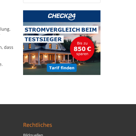
llung.
r
n, dass
e.
Rechtliches
Bildquellen