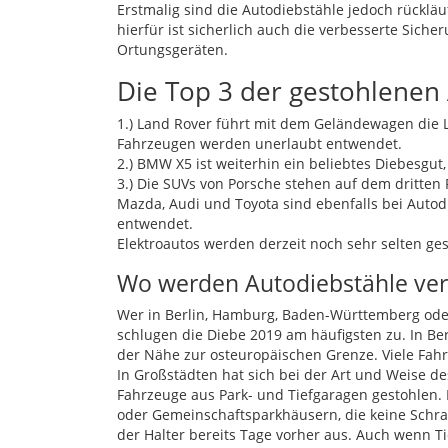
Erstmalig sind die Autodiebstähle jedoch rückläuf
hierfür ist sicherlich auch die verbesserte Si
Ortungsgeräten.
Die Top 3 der gestohlenen 
1.) Land Rover führt mit dem Geländewagen die 
Fahrzeugen werden unerlaubt entwendet.
2.)
BMW
X5 ist weiterhin ein beliebtes Diebesgut,
3.) Die
SUV
s von Porsche stehen auf dem dritten P
Mazda, Audi und Toyota sind ebenfalls bei Auto
entwendet.
Elektroautos werden derzeit noch sehr selten ges
Wo werden Autodiebstähle ver
Wer in Berlin, Hamburg, Baden-Württemberg oder 
schlugen die Diebe 2019 am häufigsten zu. In Be
der Nähe zur osteuropäischen Grenze. Viele Fah
In Großstädten hat sich bei der Art und Weise d
Fahrzeuge aus Park- und Tiefgaragen gestohlen.
oder Gemeinschaftsparkhäusern, die keine Schr
der Halter bereits Tage vorher aus. Auch wenn 