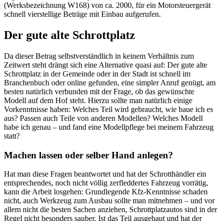
(Werksbezeichnung W168) von ca. 2000, für ein Motorsteuergerät
schnell vierstellige Beträge mit Einbau aufgerufen.
Der gute alte Schrottplatz
Da dieser Betrag selbstverständlich in keinem Verhältnis zum
Zeitwert steht drängt sich eine Alternative quasi auf: Der gute alte
Schrottplatz in der Gemeinde oder in der Stadt ist schnell im
Branchenbuch oder online gefunden, eine simpler Anruf genügt, am
besten natürlich verbunden mit der Frage, ob das gewünschte
Modell auf dem Hof steht. Hierzu sollte man natürlich einige
Vorkenntnisse haben: Welches Teil wird gebraucht, wie baue ich es
aus? Passen auch Teile von anderen Modellen? Welches Modell
habe ich genau – und fand eine Modellpflege bei meinem Fahrzeug
statt?
Machen lassen oder selber Hand anlegen?
Hat man diese Fragen beantwortet und hat der Schrotthändler ein
entsprechendes, noch nicht völlig zerfleddertes Fahrzeug vorrätig,
kann die Arbeit losgehen: Grundlegende Kfz-Kenntnisse schaden
nicht, auch Werkzeug zum Ausbau sollte man mitnehmen – und vor
allem nicht die besten Sachen anziehen, Schrottplatzautos sind in der
Regel nicht besonders sauber. Ist das Teil ausgebaut und hat der