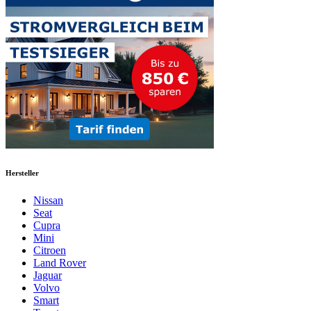
Hersteller
Nissan
Seat
Cupra
Mini
Citroen
Land Rover
Jaguar
Volvo
Smart