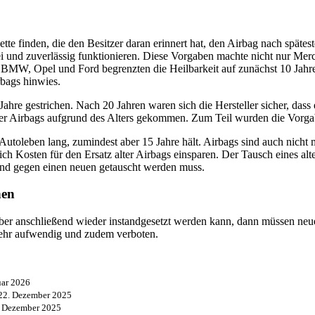
te finden, die den Besitzer daran erinnert hat, den Airbag nach spätes
i und zuverlässig funktionieren. Diese Vorgaben machte nicht nur Merc
e
BMW
, Opel und Ford begrenzten die Heilbarkeit auf zunächst 10 Jahr
rbags hinwies.
hre gestrichen. Nach 20 Jahren waren sich die Hersteller sicher, dass 
 der Airbags aufgrund des Alters gekommen. Zum Teil wurden die Vorga
 Autoleben lang, zumindest aber 15 Jahre hält. Airbags sind auch nicht 
h Kosten für den Ersatz alter Airbags einsparen. Der Tausch eines alt
gend gegen einen neuen getauscht werden muss.
hen
ber anschließend wieder instandgesetzt werden kann, dann müssen neue
 sehr aufwendig und zudem verboten.
uar 2026
22. Dezember 2025
. Dezember 2025