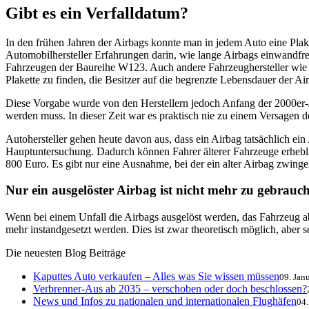
Gibt es ein Verfalldatum?
In den frühen Jahren der Airbags konnte man in jedem Auto eine Plaket
Automobilhersteller Erfahrungen darin, wie lange Airbags einwandfre
Fahrzeugen der Baureihe W123. Auch andere Fahrzeughersteller wi
Plakette zu finden, die Besitzer auf die begrenzte Lebensdauer der Ai
Diese Vorgabe wurde von den Herstellern jedoch Anfang der 2000er-Ja
werden muss. In dieser Zeit war es praktisch nie zu einem Versagen
Autohersteller gehen heute davon aus, dass ein Airbag tatsächlich ein
Hauptuntersuchung. Dadurch können Fahrer älterer Fahrzeuge erheblic
800 Euro. Es gibt nur eine Ausnahme, bei der ein alter Airbag zwin
Nur ein ausgelöster Airbag ist nicht mehr zu gebrauc
Wenn bei einem Unfall die Airbags ausgelöst werden, das Fahrzeug a
mehr instandgesetzt werden. Dies ist zwar theoretisch möglich, aber
Die neuesten Blog Beiträge
Kaputtes Auto verkaufen – Alles was Sie wissen müssen
09. Jan
Verbrenner-Aus ab 2035 – verschoben oder doch beschlossen?
News und Infos zu nationalen und internationalen Flughäfen
04