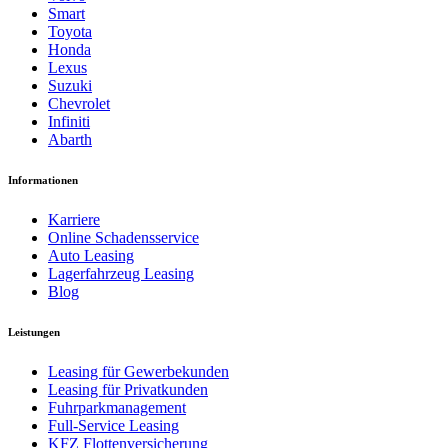
Smart
Toyota
Honda
Lexus
Suzuki
Chevrolet
Infiniti
Abarth
Informationen
Karriere
Online Schadensservice
Auto Leasing
Lagerfahrzeug Leasing
Blog
Leistungen
Leasing für Gewerbekunden
Leasing für Privatkunden
Fuhrparkmanagement
Full-Service Leasing
KFZ Flottenversicherung