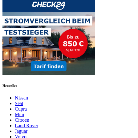
Hersteller
Nissan
Seat
Cupra
Mini
Citroen
Land Rover
Jaguar
Volvo