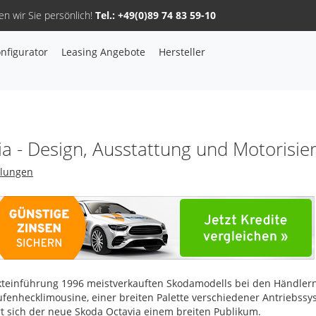
n wir Sie persönlich!
Tel.: +49(0)89 74 83 59-10
nfigurator
Leasing Angebote
Hersteller
Sie haben Fragen, oder benötigen Hilfe?
Gerne beraten wir Sie persönlich am Telefon:
+49(0)89 74 83 59-10
a - Design, Ausstattung und Motorisie
llungen
Fahrzeug Konfigurator
Alle Hersteller
rkteinführung 1996 meistverkauften Skodamodells bei den Händlern
Kontakt
ufenhecklimousine, einer breiten Palette verschiedener Antriebss
 sich der neue Skoda Octavia einem breiten Publikum.