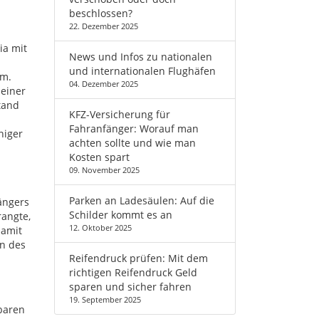
beschlossen?
22. Dezember 2025
ia mit
News und Infos zu nationalen
und internationalen Flughäfen
mm.
04. Dezember 2025
 einer
tand
KFZ-Versicherung für
Fahranfänger: Worauf man
niger
achten sollte und wie man
Kosten spart
09. November 2025
Parken an Ladesäulen: Auf die
ängers
Schilder kommt es an
rangte,
12. Oktober 2025
damit
gn des
Reifendruck prüfen: Mit dem
richtigen Reifendruck Geld
sparen und sicher fahren
19. September 2025
lbaren