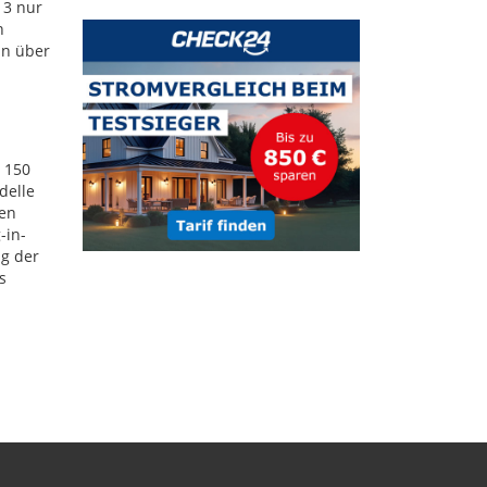
 3 nur
n
nn über
 150
delle
hen
-in-
ng der
s