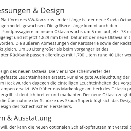
essungen & Design
Plattform des VW-Konzerns. In der Länge ist der neue Skoda Octav
ngermodell gewachsen. Die größere Länge kommt auch den
für Fondpassagiere im neuen Oktavia wuchs um 5 mm auf jetzt 78 
elegt und ist jetzt 1.829 mm breit. Dafür ist der neue Oktavia mit
eworden. Die äußeren Abmessungen der Karosserie sowie der Rads
 gleich. Um 30 Liter größer als beim Vorgänger ist das
ter Rückbank passen allerdings mit 1.700 Litern rund 40 Liter we
ign des neuen Octavia. Die vier Einzelscheinwerfer des
fasste Leuchteinheiten ersetzt. Für eine gute Ausleuchtung der
Am Heck wurden dagegen die einteiligen Leuchteinheiten des Vorg
 Lampen ersetzt. Wo früher das Markenlogo am Heck des Octavia p
lergrill ist deutlich breiter und markanter. Der neue Oktavia zeigt 
 die Übernahme der Schürze des Skoda Superb fügt sich das Desi
esign des tschechischen Herstellers.
m & Ausstattung
will, der kann die neuen optionalen Schlafkopfstützen mit verstel