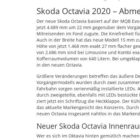
Skoda Octavia 2020 – Abm
Der neue Skoda Octavia basiert auf der
MQB
Evo-
jetzt 4.689 mm um 22 mm gegenüber dem Vorgä
Mitreisenden im Fond zugute. Die Kniefreiheit 
Auch in der Breite hat das neue Modell 15 mm zug
Höhe von jetzt 1.468 mm exakt 27 mm flacher g
von 2.686 mm sind bei Limousine und Kombi exakt
Kofferraumvolumen von 640 Litern. Bei umgeklapp
in den neuen Octavia.
Größere Veränderungen betreffen das äußere Des
Vorgängermodells wurden durch zwei zusammenge
Fahrbahn sorgen serienmäßig installierte
LED
s. 
durch zweigeteilte, ebenfalls mit
LED
s bestückte
ziert jetzt ein Schriftzug die Heckklappe. Der Küh
das aktuelle Markengesicht des Konzerns. Durch
neuen Octavia insgesamt nahtlos in das Markend
Neuer Skoda Octavia Innenrau
Wer es sich im Oktavia hinten gemütlich machen 