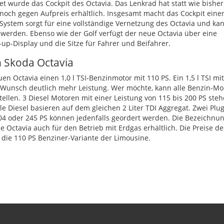
t wurde das Cockpit des Octavia. Das Lenkrad hat statt wie bisher
 noch gegen Aufpreis erhältlich. Insgesamt macht das Cockpit eine
System sorgt für eine vollständige Vernetzung des Octavia und ka
 werden. Ebenso wie der Golf verfügt der neue Octavia über eine
up-Display und die Sitze für Fahrer und Beifahrer.
n Skoda Octavia
en Octavia einen 1,0 l
TSI
-Benzinmotor mit 110 PS. Ein 1,5 l
TSI
mit
f Wunsch deutlich mehr Leistung. Wer möchte, kann alle Benzin-Mo
tellen. 3 Diesel Motoren mit einer Leistung von 115 bis 200 PS ste
lle Diesel basieren auf dem gleichen 2 Liter
TDI
Aggregat. Zwei Plug
04 oder 245 PS können jedenfalls geordert werden. Die Bezeichnu
eue Octavia auch für den Betrieb mit Erdgas erhältlich. Die Preise de
 die 110 PS Benziner-Variante der Limousine.