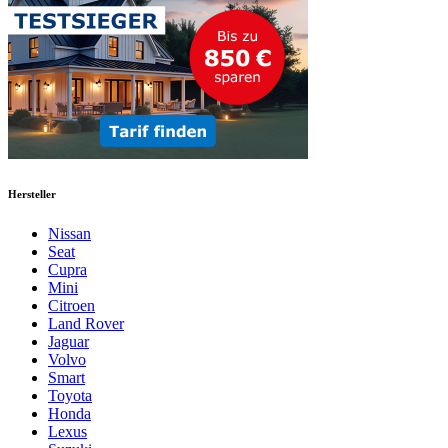
Hersteller
Nissan
Seat
Cupra
Mini
Citroen
Land Rover
Jaguar
Volvo
Smart
Toyota
Honda
Lexus