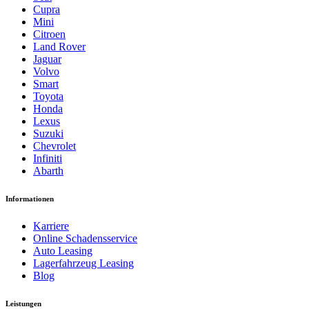
Cupra
Mini
Citroen
Land Rover
Jaguar
Volvo
Smart
Toyota
Honda
Lexus
Suzuki
Chevrolet
Infiniti
Abarth
Informationen
Karriere
Online Schadensservice
Auto Leasing
Lagerfahrzeug Leasing
Blog
Leistungen