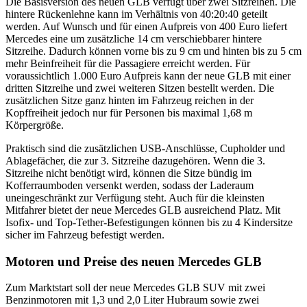
Die Basisversion des neuen
GLB
verfügt über zwei Sitzreihen. Die
hintere Rückenlehne kann im Verhältnis von 40:20:40 geteilt
werden. Auf Wunsch und für einen Aufpreis von 400 Euro liefert
Mercedes eine um zusätzliche 14 cm verschiebbarer hintere
Sitzreihe. Dadurch können vorne bis zu 9 cm und hinten bis zu 5 cm
mehr Beinfreiheit für die Passagiere erreicht werden. Für
voraussichtlich 1.000 Euro Aufpreis kann der neue
GLB
mit einer
dritten Sitzreihe und zwei weiteren Sitzen bestellt werden. Die
zusätzlichen Sitze ganz hinten im Fahrzeug reichen in der
Kopffreiheit jedoch nur für Personen bis maximal 1,68 m
Körpergröße.
Praktisch sind die zusätzlichen
USB
-Anschlüsse, Cupholder und
Ablagefächer, die zur 3. Sitzreihe dazugehören. Wenn die 3.
Sitzreihe nicht benötigt wird, können die Sitze bündig im
Kofferraumboden versenkt werden, sodass der Laderaum
uneingeschränkt zur Verfügung steht. Auch für die kleinsten
Mitfahrer bietet der neue Mercedes
GLB
ausreichend Platz. Mit
Isofix- und Top-Tether-Befestigungen können bis zu 4 Kindersitze
sicher im Fahrzeug befestigt werden.
Motoren und Preise des neuen Mercedes
GLB
Zum Marktstart soll der neue Mercedes
GLB
SUV
mit zwei
Benzinmotoren mit 1,3 und 2,0 Liter Hubraum sowie zwei