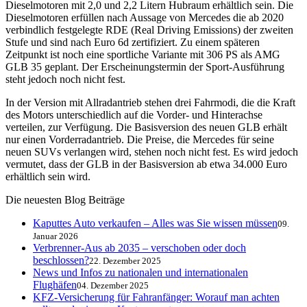
Dieselmotoren mit 2,0 und 2,2 Litern Hubraum erhältlich sein. Die
Dieselmotoren erfüllen nach Aussage von Mercedes die ab 2020
verbindlich festgelegte
RDE
(Real Driving Emissions) der zweiten
Stufe und sind nach Euro 6d zertifiziert. Zu einem späteren
Zeitpunkt ist noch eine sportliche Variante mit 306 PS als
AMG
GLB
35 geplant. Der Erscheinungstermin der Sport-Ausführung
steht jedoch noch nicht fest.
In der Version mit Allradantrieb stehen drei Fahrmodi, die die Kraft
des Motors unterschiedlich auf die Vorder- und Hinterachse
verteilen, zur Verfügung. Die Basisversion des neuen
GLB
erhält
nur einen Vorderradantrieb. Die Preise, die Mercedes für seine
neuen
SUV
s verlangen wird, stehen noch nicht fest. Es wird jedoch
vermutet, dass der
GLB
in der Basisversion ab etwa 34.000 Euro
erhältlich sein wird.
Die neuesten Blog Beiträge
Kaputtes Auto verkaufen – Alles was Sie wissen müssen
09.
Januar 2026
Verbrenner-Aus ab 2035 – verschoben oder doch
beschlossen?
22. Dezember 2025
News und Infos zu nationalen und internationalen
Flughäfen
04. Dezember 2025
KFZ-Versicherung für Fahranfänger: Worauf man achten