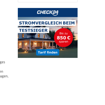
iges
nen
ragen,