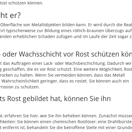
r Rost schützen können.
ht er?
r Oberfläche von Metallobjekten bilden kann. Er wird durch die Rea
hrt typischerweise zur Bildung eines rötlich-braunen Überzugs auf
tänden erheblichen Schaden zufügen und im Laufe der Zeit sogar 
k- oder Wachsschicht vor Rost schützen k
 ist das Auftragen einer Lack- oder Wachsbeschichtung. Dadurch wir
eschaffen, die es vor Rost schützt. Eine weitere Möglichkeit, Ros
trocken zu halten. Wenn Sie vermeiden können, dass das Metall
 Wahrscheinlichkeit geringer, dass es rostet. Sie können auch ein
rrosion zu schützen.
s Rost gebildet hat, können Sie ihn
at, erfahren Sie hier, wie Sie ihn beheben können. Zunächst müsse
hkeiten: Sie können einen chemischen Rostlöser, eine Drahtbürste
entfernt ist, behandeln Sie die betroffene Stelle mit einer Grundi