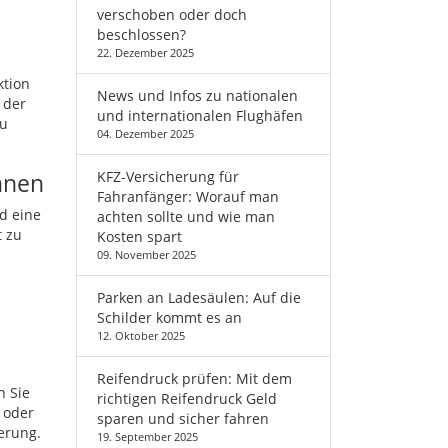
verschoben oder doch
beschlossen?
22. Dezember 2025
ktion
News und Infos zu nationalen
 der
und internationalen Flughäfen
zu
04. Dezember 2025
önnen
KFZ-Versicherung für
Fahranfänger: Worauf man
d eine
achten sollte und wie man
t zu
Kosten spart
09. November 2025
Parken an Ladesäulen: Auf die
Schilder kommt es an
12. Oktober 2025
Reifendruck prüfen: Mit dem
n Sie
richtigen Reifendruck Geld
 oder
sparen und sicher fahren
erung.
19. September 2025