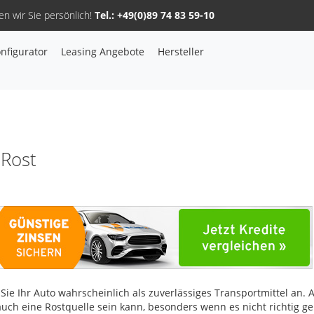
n wir Sie persönlich!
Tel.: +49(0)89 74 83 59-10
nfigurator
Leasing Angebote
Hersteller
Sie haben Fragen, oder benötigen Hilfe?
Gerne beraten wir Sie persönlich am Telefon:
+49(0)89 74 83 59-10
 Rost
Fahrzeug Konfigurator
Alle Hersteller
Kontakt
ie Ihr Auto wahrscheinlich als zuverlässiges Transportmittel an. 
o auch eine Rostquelle sein kann, besonders wenn es nicht richtig ge