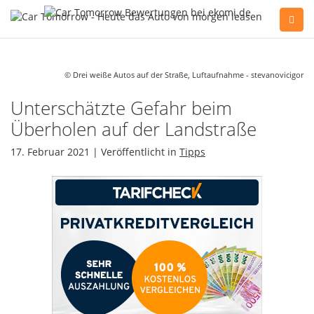
Sie haben Fragen, oder benötigen Hilfe?
Gerne beraten wir Sie persönlich am Telefon:
© Drei weiße Autos auf der Straße, Luftaufnahme - stevanovicigor
+49(0)89 74 83 59-10
Unterschätzte Gefahr beim
Überholen auf der Landstraße
Fahrzeug Konfigurator
17. Februar 2021 | Veröffentlicht in
Tipps
Alle Hersteller
Kontakt