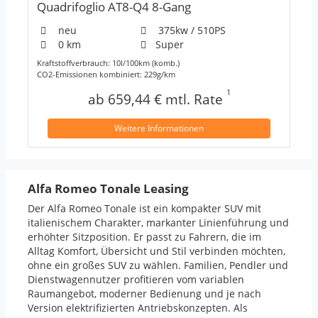
Quadrifoglio AT8-Q4 8-Gang
neu
375kw / 510PS
0 km
Super
Kraftstoffverbrauch: 10l/100km (komb.)
CO2-Emissionen kombiniert: 229g/km
1
ab 659,44 € mtl. Rate
Weitere Informationen
Alfa Romeo Tonale Leasing
Der Alfa Romeo Tonale ist ein kompakter
SUV
mit
italienischem Charakter, markanter Linienführung und
erhöhter Sitzposition. Er passt zu Fahrern, die im
Alltag Komfort, Übersicht und Stil verbinden möchten,
ohne ein großes
SUV
zu wählen. Familien, Pendler und
Dienstwagennutzer profitieren vom variablen
Raumangebot, moderner Bedienung und je nach
Version elektrifizierten Antriebskonzepten. Als