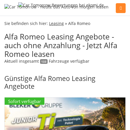
Sie haben Fragen, oder benötigen Hilfe?
Sie befinden sich hier:
Leasing
» Alfa Romeo
Gerne beraten wir Sie persönlich am Telefon:
Alfa Romeo Leasing Angebote -
+49(0)89 74 83 59-10
auch ohne Anzahlung - Jetzt Alfa
Romeo leasen
Fahrzeug Konfigurator
Aktuell insgesamt
Fahrzeuge verfügbar
133
Günstige Alfa Romeo Leasing
Alle Hersteller
Angebote
Kontakt
Sofort verfügbar