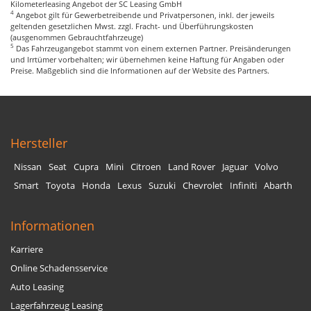
Kilometerleasing Angebot der SC Leasing GmbH
4
Angebot gilt für Gewerbetreibende und Privatpersonen, inkl. der jeweils
geltenden gesetzlichen Mwst. zzgl. Fracht- und Überführungskosten
(ausgenommen Gebrauchtfahrzeuge)
5
Das Fahrzeugangebot stammt von einem externen Partner. Preisänderungen
und Irrtümer vorbehalten; wir übernehmen keine Haftung für Angaben oder
Preise. Maßgeblich sind die Informationen auf der Website des Partners.
Hersteller
Nissan
Seat
Cupra
Mini
Citroen
Land Rover
Jaguar
Volvo
Smart
Toyota
Honda
Lexus
Suzuki
Chevrolet
Infiniti
Abarth
Informationen
Karriere
Online Schadensservice
Auto Leasing
Lagerfahrzeug Leasing