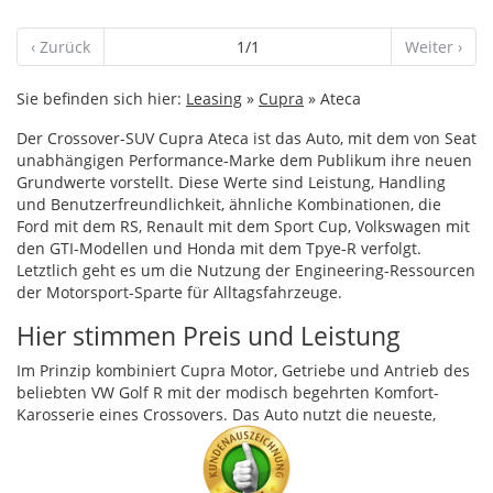
‹ Zurück
1/1
Weiter ›
Sie befinden sich hier:
Leasing
»
Cupra
» Ateca
Der Crossover-
SUV
Cupra Ateca ist das Auto, mit dem von Seat
unabhängigen Performance-Marke dem Publikum ihre neuen
Grundwerte vorstellt. Diese Werte sind Leistung, Handling
und Benutzerfreundlichkeit, ähnliche Kombinationen, die
Ford mit dem RS, Renault mit dem Sport Cup, Volkswagen mit
den
GTI
-Modellen und Honda mit dem Tpye-R verfolgt.
Letztlich geht es um die Nutzung der Engineering-Ressourcen
der Motorsport-Sparte für Alltagsfahrzeuge.
Hier stimmen Preis und Leistung
Im Prinzip kombiniert Cupra Motor, Getriebe und Antrieb des
beliebten VW Golf R mit der modisch begehrten Komfort-
Karosserie eines Crossovers. Das Auto nutzt die neueste,
emissionsarme Version des 2,0-Liter-Vierzylinder-
Turbobenzinmotors des VW-Konzerns (der im Modelljahr
2019 auch für den Golf R und den Audi SQ2 verwendet wird)