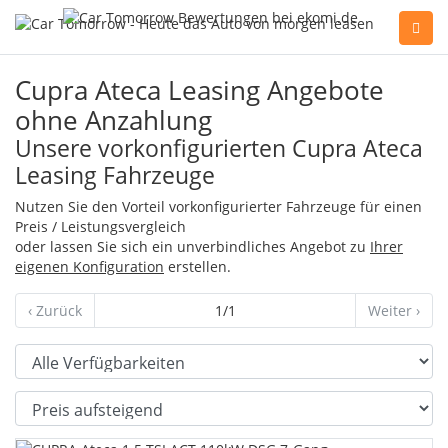
Sie haben Fragen, oder benötigen Hilfe?
Cupra Ateca Leasing Angebote
Gerne beraten wir Sie persönlich am Telefon:
ohne Anzahlung
+49(0)89 74 83 59-10
Unsere vorkonfigurierten Cupra Ateca
Leasing Fahrzeuge
Fahrzeug Konfigurator
Nutzen Sie den Vorteil vorkonfigurierter Fahrzeuge für einen
Preis / Leistungsvergleich
oder lassen Sie sich ein unverbindliches Angebot zu
Ihrer
eigenen Konfiguration
erstellen.
Alle Hersteller
‹ Zurück
1/1
Weiter ›
Kontakt
Verfügbarkeit
Sortierung