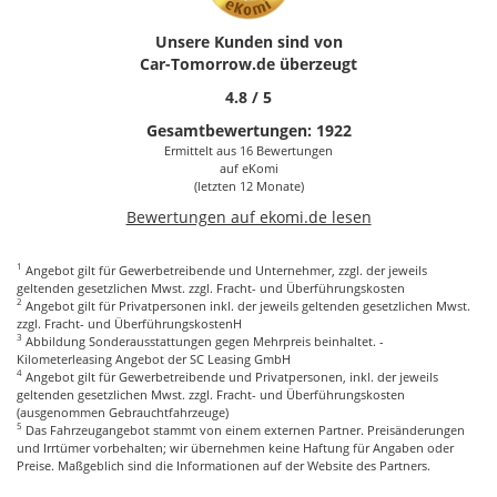
und produziert Spitzenleistung von 296 PS und ein
Drehmoment von 400 Nm. Der
BMW
X2 xDrive M35i übertrifft
Unsere Kunden sind von
diese Leistung, aber kein anderes Crossover-Fahrzeug wird
Car-Tomorrow.de
überzeugt
zurzeit zu einem ähnlichen Preis angeboten.
4.8
/
5
Der Cupra Ateca ist serienmäßig mit einem Siebengang-
Gesamtbewertungen:
1922
Doppelkupplungsgetriebe und einem elektronisch
Ermittelt aus 16 Bewertungen
gesteuerten Allradantrieb ausgestattet. Die Federung erfolgt
auf
eKomi
durch die gleiche Anordnung von MacPherson-Federbeinen
(letzten 12 Monate)
vorne und mehreren Lenkern hinten wie bei den
Bewertungen auf ekomi.de lesen
Allradversionen des Seat Ateca. Allradantrieb und ein
muskulöser Motor machen den Cupra Ateca extrem schnell.
1
Aber der Cupra ist serienmäßig mit steiferen Federn und
Angebot gilt für Gewerbetreibende und Unternehmer, zzgl. der jeweils
geltenden gesetzlichen Mwst. zzgl. Fracht- und Überführungskosten
Stabilisatoren, verbesserten adaptiven Dämpfern, 19-Zoll-
2
Angebot gilt für Privatpersonen inkl. der jeweils geltenden gesetzlichen Mwst.
Leichtmetallrädern und verbesserten Bremsen ausgestattet.
zzgl. Fracht- und ÜberführungskostenH
3
Abbildung Sonderausstattungen gegen Mehrpreis beinhaltet. -
Der Crossover-
SUV
besitzt
Kilometerleasing Angebot der SC Leasing GmbH
4
Angebot gilt für Gewerbetreibende und Privatpersonen, inkl. der jeweils
hervorragende Fahreigenschaften
geltenden gesetzlichen Mwst. zzgl. Fracht- und Überführungskosten
(ausgenommen Gebrauchtfahrzeuge)
Als erschwingliches, familientaugliches Auto bietet der
5
Das Fahrzeugangebot stammt von einem externen Partner. Preisänderungen
muskulöse Cupra Ateca erstaunliche Leitung und
und Irrtümer vorbehalten; wir übernehmen keine Haftung für Angaben oder
Preise. Maßgeblich sind die Informationen auf der Website des Partners.
hervorragende Fahreigenschaften. Mit seinen sechs Fahrmodi
zeigt das Fahrzeug seinen anpassungsfähigen Charakter. Die