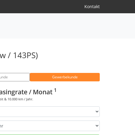
Kontakt
w / 143PS)
kunde
Gewerbekunde
1
asingrate / Monat
eit &
10.000
km / Jahr.