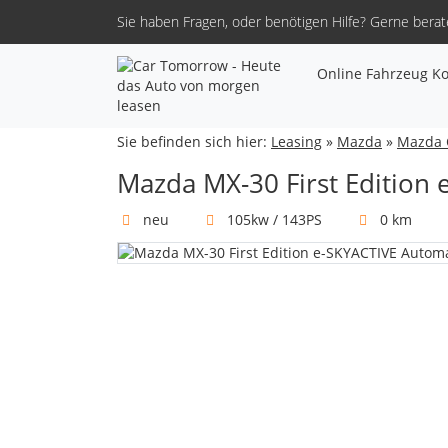
Sie haben Fragen, oder benötigen Hilfe?
Gerne berate
Online Fahrzeug Ko
Sie befinden sich hier:
Leasing
»
Mazda
»
Mazda 
Mazda MX-30 First Edition
neu
105kw / 143PS
0 km