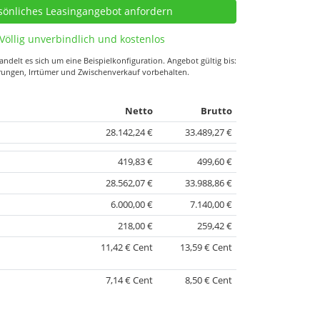
Völlig unverbindlich und kostenlos
ndelt es sich um eine Beispielkonfiguration. Angebot gültig bis:
rungen, Irrtümer und Zwischenverkauf vorbehalten.
Netto
Brutto
28.142,24 €
33.489,27 €
419,83 €
499,60 €
28.562,07 €
33.988,86 €
6.000,00 €
7.140,00 €
218,00 €
259,42 €
11,42 € Cent
13,59 € Cent
7,14 € Cent
8,50 € Cent