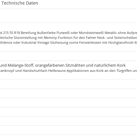
Technische Daten
und 215 55 R18 Bereifung Außenfarbe Purweiß oder Mondsteinweiß Metallic ohne Aufprei
ektrische Sitzverstellung mit Memory-Funktion für den Fahrer Heck- und Seitenscheibe
ence oder Industrial Vintage Sitzheizung vorne Fensterleisten mit Hochglanzfinish M
und Melange-Stoff, orangefarbenen Sitznähten und natürlichem Kork
artknopf und Handschuhfach Hellbraune Applikationen aus Kork an den Türgriffen un