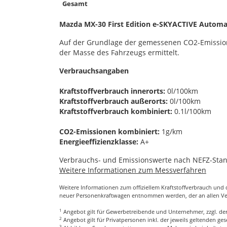
Gesamt
Mazda MX-30 First Edition e-SKYACTIVE Automat
Auf der Grundlage der gemessenen CO2-Emissio
der Masse des Fahrzeugs ermittelt.
Verbrauchsangaben
Kraftstoffverbrauch innerorts:
0l/100km
Kraftstoffverbrauch außerorts:
0l/100km
Kraftstoffverbrauch kombiniert:
0.1l/100km
CO2-Emissionen kombiniert:
1g/km
Energieeffizienzklasse:
A+
Verbrauchs- und Emissionswerte nach NEFZ-Sta
Weitere Informationen zum Messverfahren
Weitere Informationen zum offiziellem Kraftstoffverbrauch un
neuer Personenkraftwagen entnommen werden, der an allen V
1
Angebot gilt für Gewerbetreibende und Unternehmer, zzgl. der
2
Angebot gilt für Privatpersonen inkl. der jeweils geltenden g
3