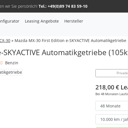
n wir Sie persönlich!
Tel.: +49(0)89 74 83 59-10
nfigurator
Leasing Angebote
Hersteller
Sie haben Fragen, oder benötigen Hilfe?
Gerne beraten wir Sie persönlich am Telefon:
+49(0)89 74 83 59-10
CX-30
» Mazda MX-30 First Edition e-SKYACTIVE Automatikgetriebe
 e-SKYACTIVE Automatikgetriebe (105k
Benzin
Privat
Fahrzeug Konfigurator
218,00 €
Le
Bei
48
Monaten Laufz
Alle Hersteller
Kontakt