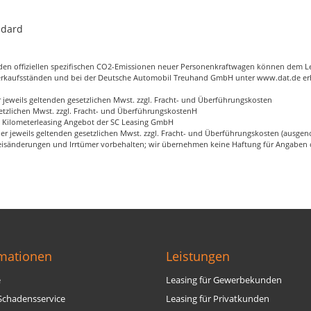
ndard
d den offiziellen spezifischen CO2-Emissionen neuer Personenkraftwagen können dem L
erkaufsständen und bei der Deutsche Automobil Treuhand GmbH unter
www.dat.de
erh
 jeweils geltenden gesetzlichen Mwst. zzgl. Fracht- und Überführungskosten
esetzlichen Mwst. zzgl. Fracht- und ÜberführungskostenH
- Kilometerleasing Angebot der SC Leasing GmbH
der jeweils geltenden gesetzlichen Mwst. zzgl. Fracht- und Überführungskosten (aus
sänderungen und Irrtümer vorbehalten; wir übernehmen keine Haftung für Angaben od
rmationen
Leistungen
e
Leasing für Gewerbekunden
Schadensservice
Leasing für Privatkunden