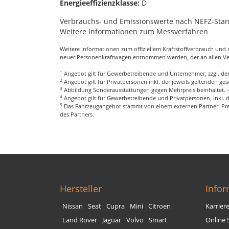
Energieeffizienzklasse:
D
Verbrauchs- und Emissionswerte nach NEFZ-Sta
Weitere Informationen zum Messverfahren
Weitere Informationen zum offiziellem Kraftstoffverbrauch un
neuer Personenkraftwagen entnommen werden, der an allen V
1
Angebot gilt für Gewerbetreibende und Unternehmer, zzgl. der
2
Angebot gilt für Privatpersonen inkl. der jeweils geltenden g
3
Abbildung Sonderausstattungen gegen Mehrpreis beinhaltet. 
4
Angebot gilt für Gewerbetreibende und Privatpersonen, inkl. 
5
Das Fahrzeugangebot stammt von einem externen Partner. Prei
des Partners.
Hersteller
Info
Nissan
Seat
Cupra
Mini
Citroen
Karrier
Land Rover
Jaguar
Volvo
Smart
Online 