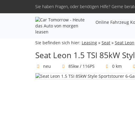
Sie haben Fragen, oder benötigen Hilfe?
Gerne berate
Online Fahrzeug Ko
Sie befinden sich hier:
Leasing
»
Seat
»
Seat Leon
Seat Leon 1.5 TSI 85kW Sty
neu
85kw / 116PS
0 km