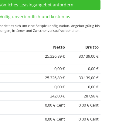
Völlig unverbindlich und kostenlos
ndelt es sich um eine Beispielkonfiguration. Angebot gültig bis:
rungen, Irrtümer und Zwischenverkauf vorbehalten.
Netto
Brutto
25.326,89 €
30.139,00 €
0,00 €
0,00 €
25.326,89 €
30.139,00 €
0,00 €
0,00 €
242,00 €
287,98 €
0,00 € Cent
0,00 € Cent
0,00 € Cent
0,00 € Cent