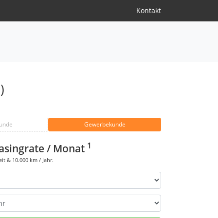
Kontakt
)
kunde
Gewerbekunde
1
asingrate / Monat
eit &
10.000
km / Jahr.