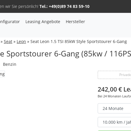
n wir Sie persönlich!
Tel.: +49(0)89 74 83 59-10
nfigurator
Leasing Angebote
Hersteller
Sie haben Fragen, oder benötigen Hilfe?
Gerne beraten wir Sie persönlich am Telefon:
+49(0)89 74 83 59-10
»
Seat
»
Leon
» Seat Leon 1.5 TSI 85kW Style Sportstourer 6-Gang
le Sportstourer 6-Gang (85kw / 116PS
Benzin
Privat
Fahrzeug Konfigurator
242,00 €
Le
Bei
24
Monaten Laufz
Alle Hersteller
Kontakt