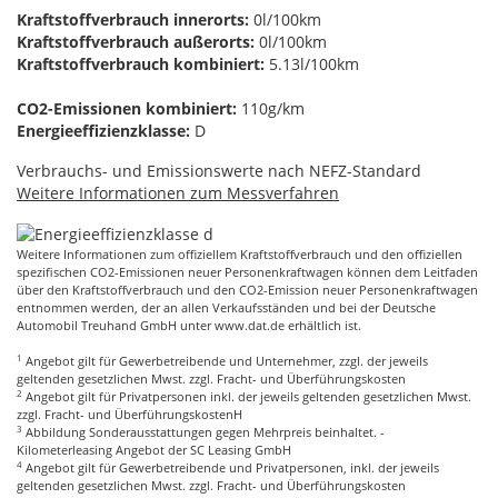
Kraftstoffverbrauch innerorts:
0l/100km
Kraftstoffverbrauch außerorts:
0l/100km
Kraftstoffverbrauch kombiniert:
5.13l/100km
CO2-Emissionen kombiniert:
110g/km
Energieeffizienzklasse:
D
Verbrauchs- und Emissionswerte nach NEFZ-Standard
Weitere Informationen zum Messverfahren
Weitere Informationen zum offiziellem Kraftstoffverbrauch und den offiziellen
spezifischen CO2-Emissionen neuer Personenkraftwagen können dem Leitfaden
über den Kraftstoffverbrauch und den CO2-Emission neuer Personenkraftwagen
entnommen werden, der an allen Verkaufsständen und bei der Deutsche
Automobil Treuhand GmbH unter
www.dat.de
erhältlich ist.
1
Angebot gilt für Gewerbetreibende und Unternehmer, zzgl. der jeweils
geltenden gesetzlichen Mwst. zzgl. Fracht- und Überführungskosten
2
Angebot gilt für Privatpersonen inkl. der jeweils geltenden gesetzlichen Mwst.
zzgl. Fracht- und ÜberführungskostenH
3
Abbildung Sonderausstattungen gegen Mehrpreis beinhaltet. -
Kilometerleasing Angebot der SC Leasing GmbH
4
Angebot gilt für Gewerbetreibende und Privatpersonen, inkl. der jeweils
geltenden gesetzlichen Mwst. zzgl. Fracht- und Überführungskosten