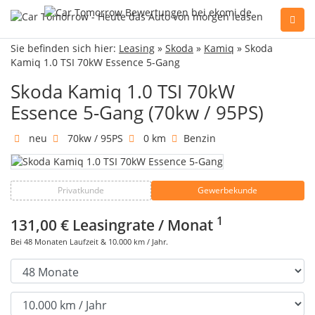
Sie befinden sich hier:
Leasing
»
Skoda
»
Kamiq
» Skoda
Sie haben Fragen, oder benötigen Hilfe?
Kamiq 1.0 TSI 70kW Essence 5-Gang
Gerne beraten wir Sie persönlich am Telefon:
+49(0)89 74 83 59-10
Skoda Kamiq 1.0 TSI 70kW
Essence 5-Gang (70kw / 95PS)
neu
70kw / 95PS
0 km
Benzin
Fahrzeug Konfigurator
Privatkunde
Gewerbekunde
Alle Hersteller
1
131,00 €
Leasingrate / Monat
Kontakt
Bei
48
Monaten Laufzeit &
10.000
km / Jahr.