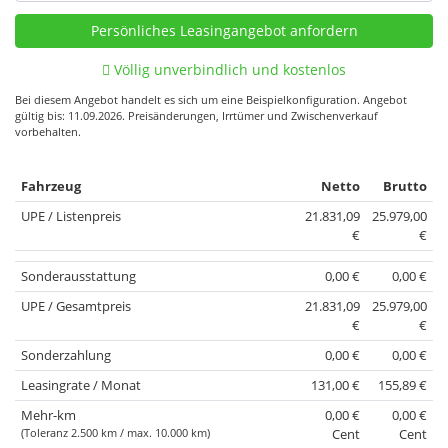
Völlig unverbindlich und kostenlos
Bei diesem Angebot handelt es sich um eine Beispielkonfiguration. Angebot
gültig bis: 11.09.2026. Preisänderungen, Irrtümer und Zwischenverkauf
vorbehalten.
Fahrzeug
Netto
Brutto
UPE / Listenpreis
21.831,09
25.979,00
€
€
Sonderausstattung
0,00 €
0,00 €
UPE / Gesamtpreis
21.831,09
25.979,00
€
€
Sonderzahlung
0,00 €
0,00 €
Leasingrate / Monat
131,00 €
155,89 €
Mehr-km
0,00 €
0,00 €
(Toleranz 2.500 km / max. 10.000 km)
Cent
Cent