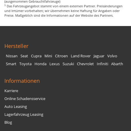
(ausgenommen Gebrauchtfahrzeuge)
5
Das Fahrzeugangebot stammt von einem externen Partner. Preisänderungen
und Irrtümer vorbehalten; wir übernehmen keine Haftung für Angaben oder
Preise. Maßgeblich sind die Informationen auf der Website des Partners.
Hersteller
Nissan
Seat
Cupra
Mini
Citroen
Land Rover
Jaguar
Volvo
Smart
Toyota
Honda
Lexus
Suzuki
Chevrolet
Infiniti
Abarth
Informationen
Karriere
Online Schadensservice
Auto Leasing
Lagerfahrzeug Leasing
Blog