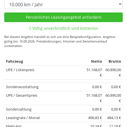
Völlig unverbindlich und kostenlos
Bei diesem Angebot handelt es sich um eine Beispielkonfiguration. Angebot
gültig bis: 10.09.2026. Preisänderungen, Irrtümer und Zwischenverkauf
vorbehalten.
Fahrzeug
Netto
Brutto
UPE / Listenpreis
51.168,07
60.890,00
€
€
Sonderausstattung
0,00 €
0,00 €
UPE / Gesamtpreis
51.168,07
60.890,00
€
€
Sonderzahlung
0,00 €
0,00 €
Leasingrate / Monat
406,83 €
484,13 €
Mehr-km
10,24 €
12,19 €