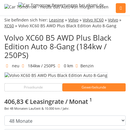
Sie befinden sich hier:
Leasing
»
Volvo
»
Volvo XC60
»
Volvo
»
Sie haben Fragen, oder benötigen Hilfe?
XC60
» Volvo XC60 B5 AWD Plus Black Edition Auto 8-Gang
Gerne beraten wir Sie persönlich am Telefon:
+49(0)89 74 83 59-10
Volvo XC60 B5 AWD Plus Black
Edition Auto 8-Gang (184kw /
250PS)
Fahrzeug Konfigurator
neu
184kw / 250PS
0 km
Benzin
Alle Hersteller
Privatkunde
Gewerbekunde
Kontakt
1
406,83 €
Leasingrate / Monat
Bei
48
Monaten Laufzeit &
10.000
km / Jahr.