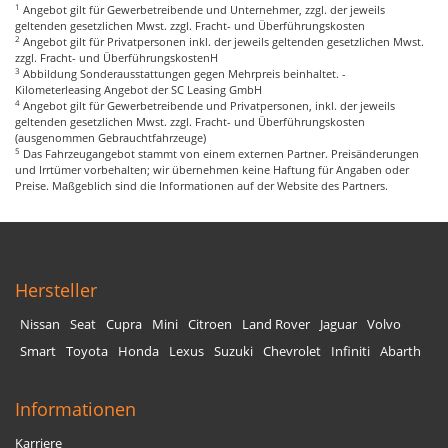
1
Angebot gilt für Gewerbetreibende und Unternehmer, zzgl. der jeweils
geltenden gesetzlichen Mwst. zzgl. Fracht- und Überführungskosten
2
Angebot gilt für Privatpersonen inkl. der jeweils geltenden gesetzlichen Mwst.
zzgl. Fracht- und ÜberführungskostenH
3
Abbildung Sonderausstattungen gegen Mehrpreis beinhaltet. -
Kilometerleasing Angebot der SC Leasing GmbH
4
Angebot gilt für Gewerbetreibende und Privatpersonen, inkl. der jeweils
geltenden gesetzlichen Mwst. zzgl. Fracht- und Überführungskosten
(ausgenommen Gebrauchtfahrzeuge)
5
Das Fahrzeugangebot stammt von einem externen Partner. Preisänderungen
und Irrtümer vorbehalten; wir übernehmen keine Haftung für Angaben oder
Preise. Maßgeblich sind die Informationen auf der Website des Partners.
Hersteller
Nissan
Seat
Cupra
Mini
Citroen
Land Rover
Jaguar
Volvo
Smart
Toyota
Honda
Lexus
Suzuki
Chevrolet
Infiniti
Abarth
Informationen
Karriere