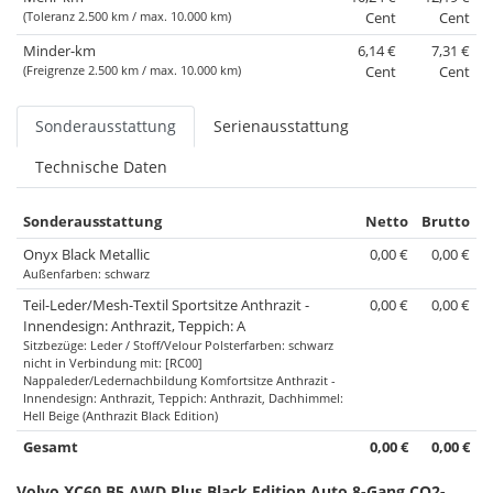
(Toleranz 2.500 km / max. 10.000 km)
Cent
Cent
Minder-km
6,14 €
7,31 €
(Freigrenze 2.500 km / max. 10.000 km)
Cent
Cent
Sonderausstattung
Serienausstattung
Technische Daten
Sonderausstattung
Netto
Brutto
Onyx Black Metallic
0,00 €
0,00 €
Außenfarben: schwarz
Teil-Leder/Mesh-Textil Sportsitze Anthrazit -
0,00 €
0,00 €
Innendesign: Anthrazit, Teppich: A
Sitzbezüge: Leder / Stoff/Velour Polsterfarben: schwarz
nicht in Verbindung mit: [RC00]
Nappaleder/Ledernachbildung Komfortsitze Anthrazit -
Innendesign: Anthrazit, Teppich: Anthrazit, Dachhimmel:
Hell Beige (Anthrazit Black Edition)
Gesamt
0,00 €
0,00 €
Volvo XC60 B5 AWD Plus Black Edition Auto 8-Gang CO2-