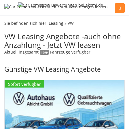
Sie haben Fragen, oder benötigen Hilfe?
Sie befinden sich hier:
Leasing
» VW
Gerne beraten wir Sie persönlich am Telefon:
VW Leasing Angebote -auch ohne
+49(0)89 74 83 59-10
Anzahlung - Jetzt VW leasen
Aktuell insgesamt
Fahrzeuge verfügbar
1999
Fahrzeug Konfigurator
Günstige VW Leasing Angebote
Alle Hersteller
Sofort verfügbar
Kontakt