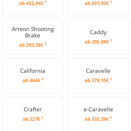
1
1
ab 452,94€
ab 431,93€
Arteon Shooting
Caddy
Brake
1
ab 205,88€
1
ab 293,28€
California
Caravelle
1
1
ab 464€
ab 378,15€
Crafter
e-Caravelle
1
1
ab 327€
ab 335,29€