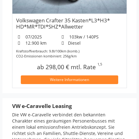
Volkswagen Crafter 35 Kasten*L3*H3*
HD*MR*TDI*SHZ*Allwetter
07/2025
103kw / 140PS
12.900 km
Diesel
Kraftstoffverbrauch: 9.8l/100km (komb.)
CO2-Emissionen kombiniert: 256g/km
1,5
ab 298,00 € mtl. Rate
Weitere Informationen
VW e-Caravelle Leasing
Die VW e-Caravelle verbindet den bekannten
Charakter eines geräumigen Personenbusses mit
einem lokal emissionsfreien Antriebskonzept. Sie
richtet sich an Familien, Shuttle-Dienste, Vereine und