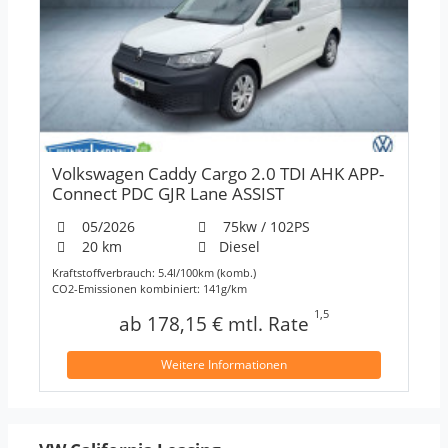
Volkswagen Caddy Cargo 2.0 TDI AHK APP-
Connect PDC GJR Lane ASSIST
05/2026
75kw / 102PS
20 km
Diesel
Kraftstoffverbrauch: 5.4l/100km (komb.)
CO2-Emissionen kombiniert: 141g/km
1,5
ab 178,15 € mtl. Rate
Weitere Informationen