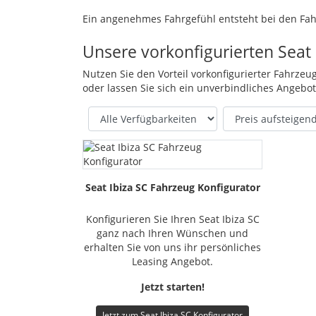
Ein angenehmes Fahrgefühl entsteht bei den Fahr
erfahren. So stehen eine Multikollisionsbremse, 
Sicherheit trägt außerdem das
Unsere vorkonfigurierten Seat
LED
-Tagfahrlicht b
Gesteigert wird die Wertigkeit der Sicherheitss
Nutzen Sie den Vorteil vorkonfigurierter Fahrzeug
bestand.
oder lassen Sie sich ein unverbindliches Angebo
Jeder kann seinen persönlichen Stil finden, da d
Verfügbarkeit
Sortierung
den Color Packs, die an den Felgen Akzente setz
Frontgrillumrandung sind Farbbestimmungen mög
Lenkrad oder am Schalthebel deutlich wird, mögl
Seat Ibiza SC Fahrzeug Konfigurator
Konfigurieren Sie Ihren Seat Ibiza SC
ganz nach Ihren Wünschen und
erhalten Sie von uns ihr persönliches
Leasing Angebot.
Jetzt starten!
Jetzt zum Seat Ibiza SC Konfigurator