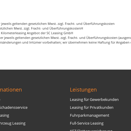
 jeweils geltenden gesetzlichen Mwst. zzgl. Fracht- und Überführungskosten
esetzlichen Mwst. zzgl. Fracht- und ÜberführungskostenH
- Kilometerleasing Angebot der SC Leasing GmbH
der jeweils geltenden gesetzlichen Mwst. zzgl. Fracht- und Überführungskosten (aus
sänderungen und Irrtümer vorbehalten; wir übernehmen keine Haftung für Angaben od
rmationen
Leistungen
e
Leasing für Gewerbekunden
Schadensservice
Leasing für Privatkunden
asing
Fuhrparkmanagement
hrzeug Leasing
Full-Service Leasing