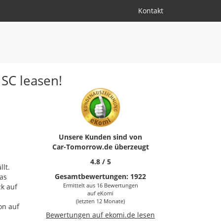
Kontakt
 SC leasen!
Unsere Kunden sind von
Car-Tomorrow.de
überzeugt
4.8
/
5
lt.
Gesamtbewertungen:
1922
as
Ermittelt aus 16 Bewertungen
ck auf
auf
eKomi
(letzten 12 Monate)
on auf
Bewertungen auf ekomi.de lesen