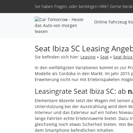
Sie haben Fragen, oder benötigen Hilfe?
Gerne berate
Online Fahrzeug Ko
Seat Ibiza SC Leasing Angeb
Sie befinden sich hier:
Leasing
»
Seat
»
Seat Ibiza
In den vielfältigsten Variationen kommt es zur Pr
Modelle als Cordoba in den Markt. Im Jahr 2015 
Erweiterung nicht nur mit Erlebnispaketen möglic
Leasingrate Seat Ibiza SC: ab
n
Elementare Akzente setzt der Wagen mit seinen pr
Unterstützung bei der Ausstrahlung wird dem W
Interieur und das Exterieur auf ein hohes Niveau 
lange Fahrten echte Erlebniswerte bietet. Dazu t
gleichzeitig noch etwas Sicherheit bieten. Von B
dem Smartphone befindlichen Inhalten.