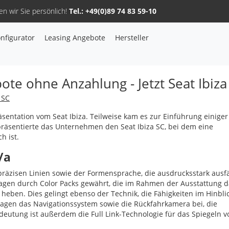
n wir Sie persönlich!
Tel.: +49(0)89 74 83 59-10
nfigurator
Leasing Angebote
Hersteller
Sie haben Fragen, oder benötigen Hilfe?
Gerne beraten wir Sie persönlich am Telefon:
+49(0)89 74 83 59-10
ote ohne Anzahlung - Jetzt Seat Ibiza
 SC
äsentation vom Seat Ibiza. Teilweise kam es zur Einführung einiger
präsentierte das Unternehmen den Seat Ibiza SC, bei dem eine
h ist.
Fahrzeug Konfigurator
/a
äzisen Linien sowie der Formensprache, die ausdrucksstark ausfäl
Alle Hersteller
agen durch Color Packs gewährt, die im Rahmen der Ausstattung d
heben. Dies gelingt ebenso der Technik, die Fähigkeiten im Hinbli
ragen das Navigationssystem sowie die Rückfahrkamera bei, die
Kontakt
edeutung ist außerdem die Full Link-Technologie für das Spiegeln v