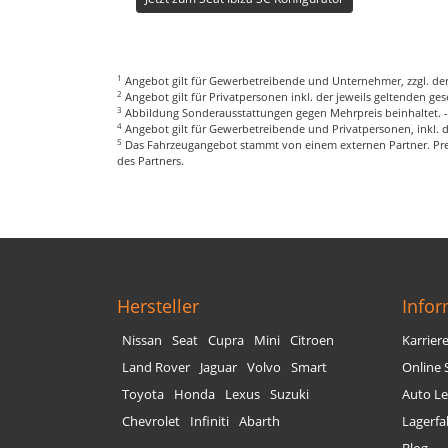
1
Angebot gilt für Gewerbetreibende und Unternehmer, zzgl. der
2
Angebot gilt für Privatpersonen inkl. der jeweils geltenden g
3
Abbildung Sonderausstattungen gegen Mehrpreis beinhaltet. 
4
Angebot gilt für Gewerbetreibende und Privatpersonen, inkl. 
5
Das Fahrzeugangebot stammt von einem externen Partner. Prei
des Partners.
Hersteller
Info
Nissan
Seat
Cupra
Mini
Citroen
Karrier
Land Rover
Jaguar
Volvo
Smart
Online 
Toyota
Honda
Lexus
Suzuki
Auto Le
Chevrolet
Infiniti
Abarth
Lagerfa