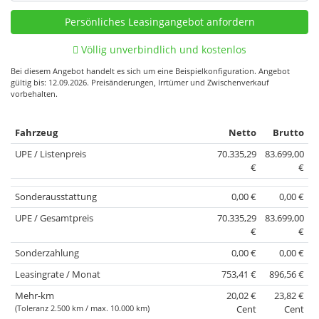
Völlig unverbindlich und kostenlos
Bei diesem Angebot handelt es sich um eine Beispielkonfiguration. Angebot
gültig bis: 12.09.2026. Preisänderungen, Irrtümer und Zwischenverkauf
vorbehalten.
Fahrzeug
Netto
Brutto
UPE / Listenpreis
70.335,29
83.699,00
€
€
Sonderausstattung
0,00 €
0,00 €
UPE / Gesamtpreis
70.335,29
83.699,00
€
€
Sonderzahlung
0,00 €
0,00 €
Leasingrate / Monat
753,41 €
896,56 €
Mehr-km
20,02 €
23,82 €
(Toleranz 2.500 km / max. 10.000 km)
Cent
Cent