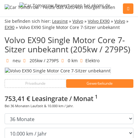
Sie befinden sich hier:
Leasing
»
Volvo
»
Volvo EX90
»
Volvo
»
Sie haben Fragen, oder benötigen Hilfe?
EX90
» Volvo EX90 Single Motor Core 7-Sitzer unbekannt
Gerne beraten wir Sie persönlich am Telefon:
+49(0)89 74 83 59-10
Volvo EX90 Single Motor Core 7-
Sitzer unbekannt (205kw / 279PS)
neu
205kw / 279PS
0 km
Elektro
Fahrzeug Konfigurator
Privatkunde
Gewerbekunde
Alle Hersteller
1
753,41 €
Leasingrate / Monat
Kontakt
Bei
36
Monaten Laufzeit &
10.000
km / Jahr.