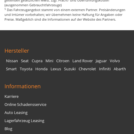
geltenden gesetzlichen Mwst. zzgl. Fracht- und Überführungskosten
(ausgenommen Gebrauchtfahrzeuge)
5
Das Fahrzeugangebot stammt von einem externen Partner. Preisänderungen
und Irrtümer vorbehalten; wir übernehmen keine Haftung für Angaben oder
Preise. Maßgeblich sind die Informationen auf der Website des Partners.
Hersteller
Nissan
Seat
Cupra
Mini
Citroen
Land Rover
Jaguar
Volvo
Smart
Toyota
Honda
Lexus
Suzuki
Chevrolet
Infiniti
Abarth
Informationen
Karriere
Online Schadensservice
Auto Leasing
Lagerfahrzeug Leasing
Blog