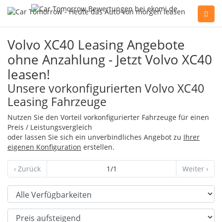
Sie haben Fragen, oder benötigen Hilfe?
Volvo XC40 Leasing Angebote
Gerne beraten wir Sie persönlich am Telefon:
ohne Anzahlung - Jetzt Volvo XC40
+49(0)89 74 83 59-10
leasen!
Unsere vorkonfigurierten Volvo XC40
Leasing Fahrzeuge
Fahrzeug Konfigurator
Nutzen Sie den Vorteil vorkonfigurierter Fahrzeuge für einen
Preis / Leistungsvergleich
Alle Hersteller
oder lassen Sie sich ein unverbindliches Angebot zu
Ihrer
eigenen Konfiguration
erstellen.
‹ Zurück
1/1
Weiter ›
Kontakt
Verfügbarkeit
Sortierung