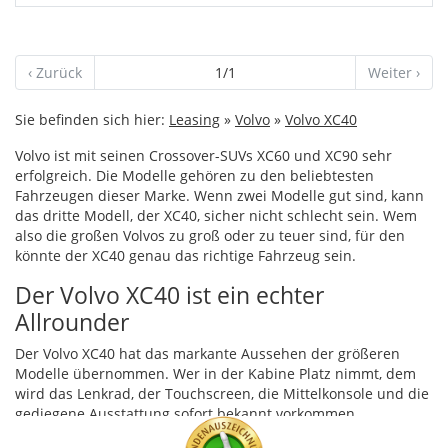
‹ Zurück
1/1
Weiter ›
Sie befinden sich hier:
Leasing
»
Volvo
»
Volvo XC40
Volvo ist mit seinen Crossover-
SUV
s XC60 und XC90 sehr
erfolgreich. Die Modelle gehören zu den beliebtesten
Fahrzeugen dieser Marke. Wenn zwei Modelle gut sind, kann
das dritte Modell, der XC40, sicher nicht schlecht sein. Wem
also die großen Volvos zu groß oder zu teuer sind, für den
könnte der XC40 genau das richtige Fahrzeug sein.
Der Volvo XC40 ist ein echter
Allrounder
Der Volvo XC40 hat das markante Aussehen der größeren
Modelle übernommen. Wer in der Kabine Platz nimmt, dem
wird das Lenkrad, der Touchscreen, die Mittelkonsole und die
gediegene Ausstattung sofort bekannt vorkommen.
Zahlreiche Ablagefächer im Innenraum eignen sich zur