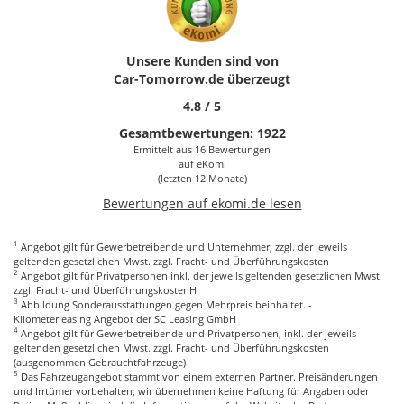
Aufbewahrung kleinerer Gegenstände. Die umlegbaren
Rücksitze helfen den rückwärtigen Laderaum optimal zu
nutzen.
Unsere Kunden sind von
1
Volvo XC40 Leasen ab
282,85 €
Car-Tomorrow.de
überzeugt
Von einem Hersteller dessen guter Ruf auch auf der
4.8
/
5
Sicherheit der Insassen beruht, sind die meisten modernen
Gesamtbewertungen:
1922
Fahrhilfen und Sicherheitsfunktionen heute Standard. Jeder
Ermittelt aus 16 Bewertungen
XC40 ist mit der City-Sicherheitsfunktion von Volvo
auf
eKomi
ausgestattet, die den Fahrer warnt, wenn sie eine drohende
(letzten 12 Monate)
Kollision mit einem Fahrzeug, einem Fußgänger, einem
Bewertungen auf ekomi.de lesen
Radfahrer oder einem großen Tier befürchtet. Die
Sicherheitsfunktion bremst selbstständig, wenn der Fahrer
1
nicht schnell genug reagiert.
Angebot gilt für Gewerbetreibende und Unternehmer, zzgl. der jeweils
geltenden gesetzlichen Mwst. zzgl. Fracht- und Überführungskosten
2
Angebot gilt für Privatpersonen inkl. der jeweils geltenden gesetzlichen Mwst.
Auch das optionale hintere Querverkehrs-Alarmsystem führt
zzgl. Fracht- und ÜberführungskostenH
ebenfalls eine automatische Notbremsung aus, wenn beim
3
Abbildung Sonderausstattungen gegen Mehrpreis beinhaltet. -
Rückwärtsfahren eine Kollision droht. Zu den Standard-
Kilometerleasing Angebot der SC Leasing GmbH
4
Sicherheitsfunktionen gehören die Volvo On Call-
Angebot gilt für Gewerbetreibende und Privatpersonen, inkl. der jeweils
geltenden gesetzlichen Mwst. zzgl. Fracht- und Überführungskosten
Kommunikation, eine Rückfahrkamera, eine Warnung vor
(ausgenommen Gebrauchtfahrzeuge)
Fahrbahnabweichung Andere Systeme umfassen
5
Das Fahrzeugangebot stammt von einem externen Partner. Preisänderungen
Scheinwerfer, die sich beim Einschlag des Lenkrads drehen,
und Irrtümer vorbehalten; wir übernehmen keine Haftung für Angaben oder