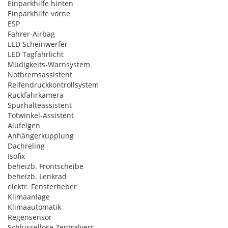
Einparkhilfe hinten
Einparkhilfe vorne
ESP
Fahrer-Airbag
LED Scheinwerfer
LED Tagfahrlicht
Müdigkeits-Warnsystem
Notbremsassistent
Reifendruckkontrollsystem
Rückfahrkamera
Spurhalteassistent
Totwinkel-Assistent
Alufelgen
Anhängerkupplung
Dachreling
Isofix
beheizb. Frontscheibe
beheizb. Lenkrad
elektr. Fensterheber
Klimaanlage
Klimaautomatik
Regensensor
Schlüssellose Zentralverr.