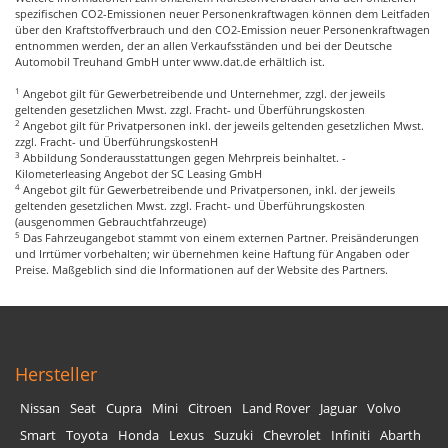
spezifischen CO2-Emissionen neuer Personenkraftwagen können dem Leitfaden
über den Kraftstoffverbrauch und den CO2-Emission neuer Personenkraftwagen
entnommen werden, der an allen Verkaufsständen und bei der Deutsche
Automobil Treuhand GmbH unter
www.dat.de
erhältlich ist.
1
Angebot gilt für Gewerbetreibende und Unternehmer, zzgl. der jeweils
geltenden gesetzlichen Mwst. zzgl. Fracht- und Überführungskosten
2
Angebot gilt für Privatpersonen inkl. der jeweils geltenden gesetzlichen Mwst.
zzgl. Fracht- und ÜberführungskostenH
3
Abbildung Sonderausstattungen gegen Mehrpreis beinhaltet. -
Kilometerleasing Angebot der SC Leasing GmbH
4
Angebot gilt für Gewerbetreibende und Privatpersonen, inkl. der jeweils
geltenden gesetzlichen Mwst. zzgl. Fracht- und Überführungskosten
(ausgenommen Gebrauchtfahrzeuge)
5
Das Fahrzeugangebot stammt von einem externen Partner. Preisänderungen
und Irrtümer vorbehalten; wir übernehmen keine Haftung für Angaben oder
Preise. Maßgeblich sind die Informationen auf der Website des Partners.
Hersteller
Nissan
Seat
Cupra
Mini
Citroen
Land Rover
Jaguar
Volvo
Smart
Toyota
Honda
Lexus
Suzuki
Chevrolet
Infiniti
Abarth