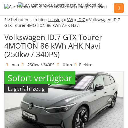
Sie befinden sich hier:
Leasing
»
VW
»
ID.7
» Volkswagen ID.7
Sie haben Fragen, oder benötigen Hilfe?
GTX Tourer 4MOTION 86 kWh AHK Navi
Gerne beraten wir Sie persönlich am Telefon:
+49(0)89 74 83 59-10
Volkswagen ID.7 GTX Tourer
4MOTION 86 kWh AHK Navi
(250kw / 340PS)
Fahrzeug Konfigurator
neu
250kw / 340PS
0 km
Elektro
Sofort verfügbar
Alle Hersteller
Lagerfahrzeug
Kontakt