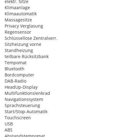
elektr. Sitze
Klimaanlage
Klimaautomatik
Massagesitze
Privacy Verglasung
Regensensor
Schlüssellose Zentralverr.
Sitzheizung vorne
Standheizung
teilbare Rücksitzbank
Tempomat
Bluetooth
Bordcomputer
DAB-Radio
HeadUp-Display
Multifunktionslenkrad
Navigationssystem
Sprachsteuerung
Start/Stop-Automatik
Touchscreen
USB
ABS
Abstandstempomat