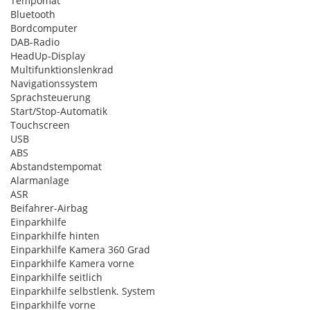
Tempomat
Bluetooth
Bordcomputer
DAB-Radio
HeadUp-Display
Multifunktionslenkrad
Navigationssystem
Sprachsteuerung
Start/Stop-Automatik
Touchscreen
USB
ABS
Abstandstempomat
Alarmanlage
ASR
Beifahrer-Airbag
Einparkhilfe
Einparkhilfe hinten
Einparkhilfe Kamera 360 Grad
Einparkhilfe Kamera vorne
Einparkhilfe seitlich
Einparkhilfe selbstlenk. System
Einparkhilfe vorne