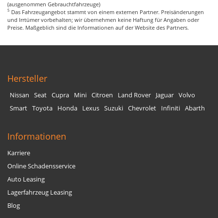
(ausgenommen Gebrauchtfahrzeuge)
5
Das Fahrzeugangebot stammt von einem externen Partner. Preisänderungen
und Irrtümer vorbehalten; wir übernehmen keine Haftung für Angaben oder
Preise. Maßgeblich sind die Informationen auf der Website des Partners.
Hersteller
Nissan
Seat
Cupra
Mini
Citroen
Land Rover
Jaguar
Volvo
Smart
Toyota
Honda
Lexus
Suzuki
Chevrolet
Infiniti
Abarth
Informationen
Karriere
Online Schadensservice
Auto Leasing
Lagerfahrzeug Leasing
Blog