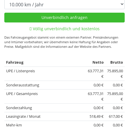
Völlig unverbindlich und kostenlos
Das Fahrzeugangebot stammt von einem externen Partner. Preisänderungen
und Irrtümer vorbehalten; wir übernehmen keine Haftung für Angaben oder
Preise. Maßgeblich sind die Informationen auf der Website des Partners.
Fahrzeug
Netto
Brutto
UPE / Listenpreis
63.777,31
75.895,00
€
€
Sonderausstattung
0,00 €
0,00 €
UPE / Gesamtpreis
63.777,31
75.895,00
€
€
Sonderzahlung
0,00 €
0,00 €
Leasingrate / Monat
518,49 €
617,00 €
Mehr-km
0,00 €
0,00 €