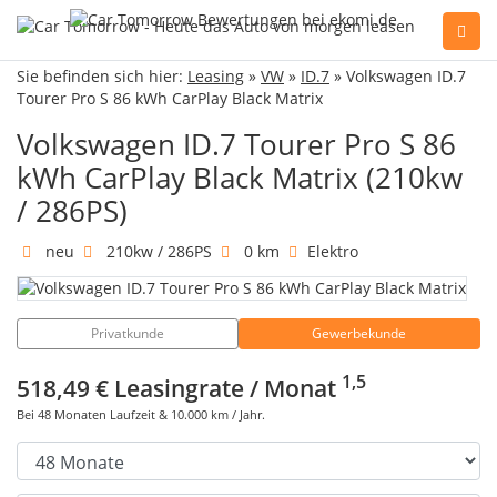
Sie befinden sich hier:
Leasing
»
VW
»
ID.7
» Volkswagen ID.7
Sie haben Fragen, oder benötigen Hilfe?
Tourer Pro S 86 kWh CarPlay Black Matrix
Gerne beraten wir Sie persönlich am Telefon:
+49(0)89 74 83 59-10
Volkswagen ID.7 Tourer Pro S 86
kWh CarPlay Black Matrix (210kw
/ 286PS)
Fahrzeug Konfigurator
neu
210kw / 286PS
0 km
Elektro
Alle Hersteller
Privatkunde
Gewerbekunde
Kontakt
1,5
518,49 €
Leasingrate / Monat
Bei
48
Monaten Laufzeit &
10.000
km / Jahr.