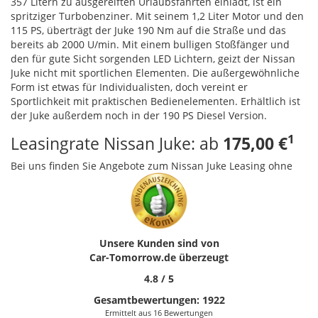
357 Litern zu ausgereiften Urlaubsfahrten einlädt, ist ein
spritziger Turbobenziner. Mit seinem 1,2 Liter Motor und den
115 PS, überträgt der Juke 190 Nm auf die Straße und das
bereits ab 2000 U/min. Mit einem bulligen Stoßfänger und
den für gute Sicht sorgenden
LED
Lichtern, geizt der Nissan
Juke nicht mit sportlichen Elementen. Die außergewöhnliche
Form ist etwas für Individualisten, doch vereint er
Sportlichkeit mit praktischen Bedienelementen. Erhältlich ist
der Juke außerdem noch in der 190 PS Diesel Version.
1
Leasingrate Nissan Juke: ab
175,00 €
Bei uns finden Sie Angebote zum Nissan Juke Leasing ohne
1
Anzahlung ab
175,00 €
. Gerne erstellen wir Ihnen auch für
Ihre Wunschkonfiguration ein persönliches, unverbindliches
Leasingangebot – natürlich zu unschlagbaren Top
Konditionen! Oder vergleichen Sie auch unsere weiteren
Nissan Leasing Angebote
.
Unsere Kunden sind von
Car-Tomorrow.de
überzeugt
4.8
/
5
Gesamtbewertungen:
1922
Ermittelt aus 16 Bewertungen