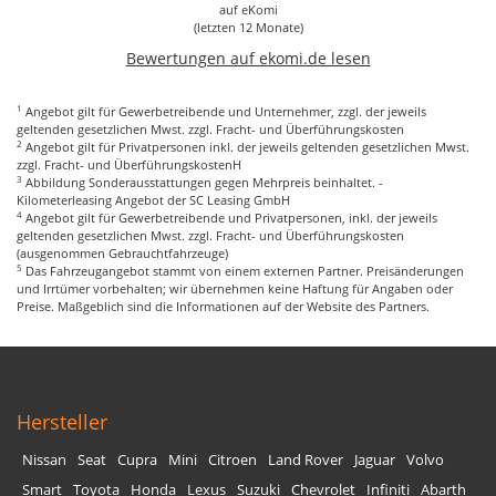
auf
eKomi
(letzten 12 Monate)
Bewertungen auf ekomi.de lesen
1
Angebot gilt für Gewerbetreibende und Unternehmer, zzgl. der jeweils
geltenden gesetzlichen Mwst. zzgl. Fracht- und Überführungskosten
2
Angebot gilt für Privatpersonen inkl. der jeweils geltenden gesetzlichen Mwst.
zzgl. Fracht- und ÜberführungskostenH
3
Abbildung Sonderausstattungen gegen Mehrpreis beinhaltet. -
Kilometerleasing Angebot der SC Leasing GmbH
4
Angebot gilt für Gewerbetreibende und Privatpersonen, inkl. der jeweils
geltenden gesetzlichen Mwst. zzgl. Fracht- und Überführungskosten
(ausgenommen Gebrauchtfahrzeuge)
5
Das Fahrzeugangebot stammt von einem externen Partner. Preisänderungen
und Irrtümer vorbehalten; wir übernehmen keine Haftung für Angaben oder
Preise. Maßgeblich sind die Informationen auf der Website des Partners.
Hersteller
Nissan
Seat
Cupra
Mini
Citroen
Land Rover
Jaguar
Volvo
Smart
Toyota
Honda
Lexus
Suzuki
Chevrolet
Infiniti
Abarth