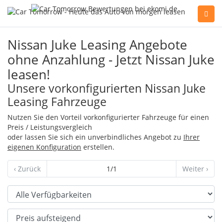
Sie haben Fragen, oder benötigen Hilfe?
Nissan Juke Leasing Angebote
Gerne beraten wir Sie persönlich am Telefon:
ohne Anzahlung - Jetzt Nissan Juke
+49(0)89 74 83 59-10
leasen!
Unsere vorkonfigurierten Nissan Juke
Leasing Fahrzeuge
Fahrzeug Konfigurator
Nutzen Sie den Vorteil vorkonfigurierter Fahrzeuge für einen
Preis / Leistungsvergleich
Alle Hersteller
oder lassen Sie sich ein unverbindliches Angebot zu
Ihrer
eigenen Konfiguration
erstellen.
‹ Zurück
1/1
Weiter ›
Kontakt
Verfügbarkeit
Sortierung