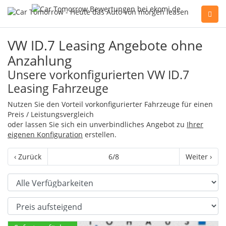
Sie haben Fragen, oder benötigen Hilfe?
VW ID.7 Leasing Angebote ohne
Gerne beraten wir Sie persönlich am Telefon:
Anzahlung
+49(0)89 74 83 59-10
Unsere vorkonfigurierten VW ID.7
Leasing Fahrzeuge
Fahrzeug Konfigurator
Nutzen Sie den Vorteil vorkonfigurierter Fahrzeuge für einen
Preis / Leistungsvergleich
oder lassen Sie sich ein unverbindliches Angebot zu
Ihrer
eigenen Konfiguration
erstellen.
Alle Hersteller
‹ Zurück
6/8
Weiter ›
Kontakt
Verfügbarkeit
Sortierung