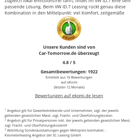
zugleich lokal emissionsfrei fährt, findet im VW ID.7 eine sehr
passende Lösung. Beim VW ID.7 Leasing rückt genau diese
Kombination in den Mittelpunkt: viel Komfort, zeitgemäße
Technik und planbare monatliche Kosten, ohne das Fahrzeug
dauerhaft kaufen zu müssen.
Fahrzeugklasse und Charakter des VW
ID.7
Unsere Kunden sind von
Car-Tomorrow.de
überzeugt
Der VW ID.7 ist größer und langstreckentauglicher positioniert
als viele kompakte Elektrofahrzeuge. Er richtet sich an
4.8
/
5
Fahrerinnen und Fahrer, die den klassischen Anspruch einer
Gesamtbewertungen:
1922
Limousine schätzen, aber ein klar elektrisches
Ermittelt aus 16 Bewertungen
Antriebskonzept bevorzugen. Die flach verlaufende Dachlinie,
auf
eKomi
die gestreckte Seitenansicht und der großzügige Innenraum
(letzten 12 Monate)
geben dem Modell einen eigenständigen Charakter. Es geht
Bewertungen auf ekomi.de lesen
weniger um laute Sportlichkeit, sondern um Ruhe, Effizienz,
Komfort und eine hochwertige Anmutung im Alltag.
1
Angebot gilt für Gewerbetreibende und Unternehmer, zzgl. der jeweils
Im Innenraum profitiert der VW ID.7 von der Bauweise einer
geltenden gesetzlichen Mwst. zzgl. Fracht- und Überführungskosten
2
Angebot gilt für Privatpersonen inkl. der jeweils geltenden gesetzlichen Mwst.
Elektroplattform. Der lange Radstand schafft ein angenehmes
zzgl. Fracht- und ÜberführungskostenH
Platzangebot auf den vorderen und hinteren Sitzen. Das
3
Abbildung Sonderausstattungen gegen Mehrpreis beinhaltet. -
macht den Wagen interessant für Familien, Vielfahrer,
Kilometerleasing Angebot der SC Leasing GmbH